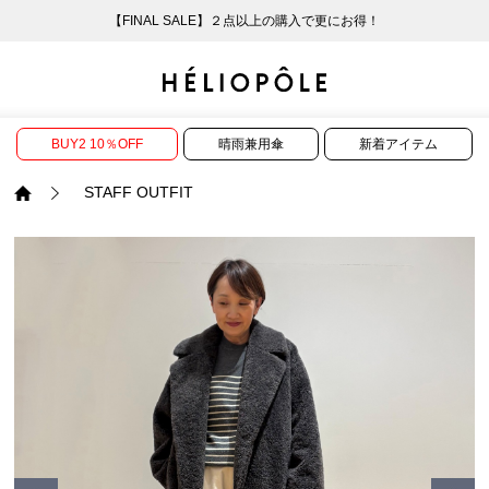
【FINAL SALE】２点以上の購入で更にお得！
戻る
戻る
戻る
戻る
戻る
戻る
戻る
戻る
戻る
戻る
戻る
戻る
戻る
戻る
戻る
戻る
戻る
戻る
戻る
戻る
戻る
ログイン
ALL
ログイン
ALL
ジャケット・アウター
ALL
ALL（86）
ALL（585）
ALL（163）
ALL（86）
ALL（66）
ALL（59）
ALL（48）
ALL（117）
ALL（29）
ALL
ALL
ALL
ALL
ALL
ALL
BUY2 10％OFF
晴雨兼用傘
新着アイテム
新規会員登録
ジャケット・アウター
新規会員登録
ジャケット・アウター
トップス
ジャケット・アウター
コート（29）
Tシャツ・カットソー
パンツ（163）
スカート（86）
ワンピース（66）
サンダル（31）
トートバッグ（22）
傘（10）
ネックレス（9）
コート
Tシャツ・カットソ
サンダル
トートバッグ
傘
ネックレス
STAFF OUTFIT
トップス
トップス
パンツ
トップス
ジャケット（31）
シャツ・ブラウス（1
パンプス（4）
ショルダーバッグ（
帽子（21）
ピアス・イヤリング
ジャケット
シャツ・ブラウス
パンプス
ショルダーバッグ
帽子
ピアス・イヤリング
パンツ
パンツ
スカート
パンツ
ブルゾン（21）
ニット（164）
ブーツ（6）
かごバッグ（1）
ヘアアクセサリー（
その他アクセサリー
ブルゾン
ニット
ブーツ
かごバッグ
ヘアアクセサリー
その他アクセサリー
スカート
スカート
ワンピース
スカート
ダウンジャケット（
スウェット（9）
スニーカー（3）
その他バッグ（10）
スカーフ・ストール
ダウンジャケット
スウェット
スニーカー
その他バッグ
スカーフ・ストール
（41）
ワンピース
ワンピース
シューズ
ワンピース
フーディ（6）
バレエシューズ（8）
フーディ
バレエシューズ
ベルト
ベルト（11）
バッグ
バッグ
バッグ
シューズ
ベスト・ジレ（28）
レザーシューズ（1）
ベスト・ジレ
レザーシューズ
グローブ
グローブ（6）