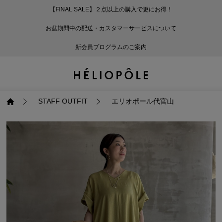
【FINAL SALE】２点以上の購入で更にお得！
戻る
戻る
戻る
戻る
戻る
戻る
戻る
戻る
戻る
戻る
戻る
戻る
戻る
戻る
戻る
戻る
戻る
戻る
戻る
戻る
戻る
お盆期間中の配送・カスタマーサービスについて
ログイン
ALL
ログイン
ALL
ジャケット・アウター
ALL
ALL（93）
ALL（601）
ALL（168）
ALL（90）
ALL（67）
ALL（59）
ALL（47）
ALL（116）
ALL（29）
ALL
ALL
ALL
ALL
ALL
ALL
新会員プログラムのご案内
新規会員登録
ジャケット・アウター
新規会員登録
ジャケット・アウター
トップス
ジャケット・アウター
コート（29）
Tシャツ・カットソー
パンツ（168）
スカート（90）
ワンピース（67）
サンダル（31）
トートバッグ（22）
傘（10）
ネックレス（9）
コート
Tシャツ・カットソ
サンダル
トートバッグ
傘
ネックレス
トップス
トップス
パンツ
トップス
ジャケット（34）
シャツ・ブラウス（1
パンプス（4）
ショルダーバッグ（
帽子（19）
ピアス・イヤリング
ジャケット
シャツ・ブラウス
パンプス
ショルダーバッグ
帽子
ピアス・イヤリング
STAFF OUTFIT
エリオポール代官山
パンツ
パンツ
スカート
パンツ
ブルゾン（25）
ニット（168）
ブーツ（6）
かごバッグ（1）
ヘアアクセサリー（
その他アクセサリー
ブルゾン
ニット
ブーツ
かごバッグ
ヘアアクセサリー
その他アクセサリー
スカート
スカート
ワンピース
スカート
ダウンジャケット（
スウェット（9）
スニーカー（3）
その他バッグ（9）
スカーフ・ストール
ダウンジャケット
スウェット
スニーカー
その他バッグ
スカーフ・ストール
（41）
ワンピース
ワンピース
シューズ
ワンピース
フーディ（6）
バレエシューズ（8）
フーディ
バレエシューズ
ベルト
ベルト（11）
バッグ
バッグ
バッグ
シューズ
ベスト・ジレ（30）
レザーシューズ（1）
ベスト・ジレ
レザーシューズ
グローブ
グローブ（6）