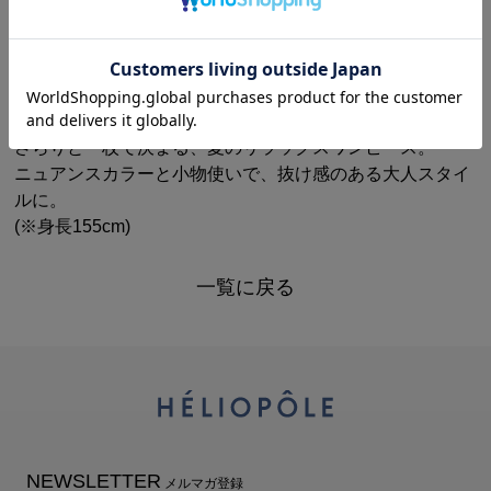
FAUX LINEN V
HEMELI HAT
SUEDE CORK
NECK DRESS
¥19,800(税込)
SOLE SANDAL
→
¥13,860(税込)
￥27,500
(税込)
¥41,800(税込)
→
¥25,080(税込)
さらりと一枚で決まる、夏のリラックスワンピース。
ニュアンスカラーと小物使いで、抜け感のある大人スタイ
ルに。
(※身長155cm)
一覧に戻る
NEWSLETTER
メルマガ登録