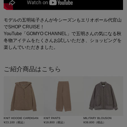
シューズ
シューズ
ファッション雑貨
バッグ
その他トップス（21
その他シューズ（2）
その他トップス
その他シューズ
ソックス・レッグウ
ソックス・レッグウェ
モデルの五明祐子さんが今シーズンもエリオポール代官山
アクセサリー
アクセサリー
アクセサリー
ファッション雑貨
その他
でSHOP CRUISE！
その他（2）
YouTube「GOMYO CHANNEL」で五明さんの気になる秋
ファッション雑貨
ファッション雑貨
アクセサリー
冬物アイテムをたくさんお試しいただき、ショッピングを
楽しんでいただきました。
ご紹介商品はこちら
KNIT HOODIE CARDIGAN
KNIT PANTS
MILITARY BLOUSON
¥
23,100
（税込）
¥
19,800
（税込）
¥
39,600
（税込）