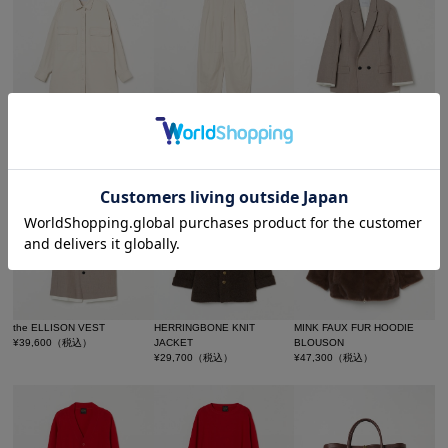
COTTON TWILL BIG SHIRT
COTTON TWILL CURVY
the ELLISON JACKET
¥
25,300
（税込）
TUCK PANTS
¥
52,800
（税込）
¥
20,900
（税込）
the ELLISON VEST
HERRINGBONE KNIT
MINK FAUX FUR HOODIE
¥
39,600
（税込）
JACKET
BLOUSON
¥
29,700
（税込）
¥
47,300
（税込）