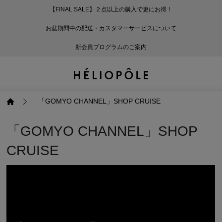
【FINAL SALE】２点以上の購入で更にお得！
戻る
戻る
戻る
戻る
戻る
戻る
戻る
戻る
戻る
戻る
戻る
戻る
戻る
戻る
戻る
戻る
戻る
戻る
戻る
戻る
戻る
お盆期間中の配送・カスタマーサービスについて
ログイン
ALL
ログイン
ALL
ジャケット・アウター
ALL
ALL（93）
ALL（601）
ALL（169）
ALL（90）
ALL（67）
ALL（59）
ALL（47）
ALL（116）
ALL（29）
ALL
ALL
ALL
ALL
ALL
ALL
新会員プログラムのご案内
新規会員登録
ジャケット・アウター
新規会員登録
ジャケット・アウター
トップス
ジャケット・アウター
コート（29）
Tシャツ・カットソー
パンツ（169）
スカート（90）
ワンピース（67）
サンダル（31）
トートバッグ（22）
傘（10）
ネックレス（9）
コート
Tシャツ・カットソ
サンダル
トートバッグ
傘
ネックレス
トップス
トップス
パンツ
トップス
ジャケット（34）
シャツ・ブラウス（1
パンプス（4）
ショルダーバッグ（
帽子（19）
ピアス・イヤリング
ジャケット
シャツ・ブラウス
パンプス
ショルダーバッグ
帽子
ピアス・イヤリング
「GOMYO CHANNEL」SHOP CRUISE
パンツ
パンツ
スカート
パンツ
ブルゾン（25）
ニット（168）
ブーツ（6）
かごバッグ（1）
ヘアアクセサリー（
その他アクセサリー
ブルゾン
ニット
ブーツ
かごバッグ
ヘアアクセサリー
その他アクセサリー
「GOMYO CHANNEL」SHOP
CRUISE
スカート
スカート
ワンピース
スカート
ダウンジャケット（
スウェット（9）
スニーカー（3）
その他バッグ（9）
スカーフ・ストール
ダウンジャケット
スウェット
スニーカー
その他バッグ
スカーフ・ストール
（41）
ワンピース
ワンピース
シューズ
ワンピース
フーディ（6）
バレエシューズ（8）
フーディ
バレエシューズ
ベルト
ベルト（11）
バッグ
バッグ
バッグ
シューズ
ベスト・ジレ（30）
レザーシューズ（1）
ベスト・ジレ
レザーシューズ
グローブ
グローブ（6）