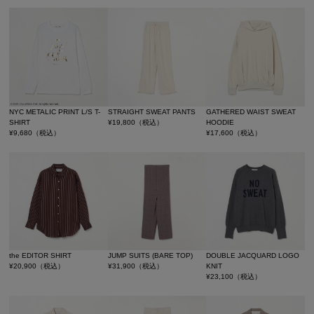
NYC METALIC PRINT L/S T-
STRAIGHT SWEAT PANTS
GATHERED WAIST SWEAT
SHIRT
¥
19,800
（税込）
HOODIE
¥
9,680
（税込）
¥
17,600
（税込）
the EDITOR SHIRT
JUMP SUITS (BARE TOP)
DOUBLE JACQUARD LOGO
¥
20,900
（税込）
¥
31,900
（税込）
KNIT
¥
23,100
（税込）