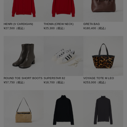
HENRI (V CARDIGAN)
THOMA (CREW NECK)
GRETA BAG
¥
27,500
（税込）
¥
25,300
（税込）
¥
180,400
（税込）
ROUND TOE SHORT BOOTS
SUPERSTAR 82
VOYAGE TOTE M LEO
¥
57,750
（税込）
¥
18,700
（税込）
¥
253,000
（税込）