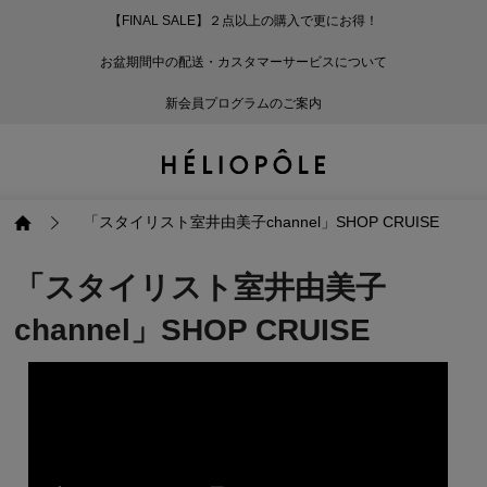
【FINAL SALE】２点以上の購入で更にお得！
戻る
戻る
戻る
戻る
戻る
戻る
戻る
戻る
戻る
戻る
戻る
戻る
戻る
戻る
戻る
戻る
戻る
戻る
戻る
戻る
戻る
お盆期間中の配送・カスタマーサービスについて
ログイン
ALL
ログイン
ALL
ジャケット・アウター
ALL
ALL（93）
ALL（601）
ALL（169）
ALL（90）
ALL（67）
ALL（59）
ALL（47）
ALL（116）
ALL（29）
ALL
ALL
ALL
ALL
ALL
ALL
新会員プログラムのご案内
新規会員登録
ジャケット・アウター
新規会員登録
ジャケット・アウター
トップス
ジャケット・アウター
コート（29）
Tシャツ・カットソー
パンツ（169）
スカート（90）
ワンピース（67）
サンダル（31）
トートバッグ（22）
傘（10）
ネックレス（9）
コート
Tシャツ・カットソ
サンダル
トートバッグ
傘
ネックレス
トップス
トップス
パンツ
トップス
ジャケット（34）
シャツ・ブラウス（1
パンプス（4）
ショルダーバッグ（
帽子（19）
ピアス・イヤリング
ジャケット
シャツ・ブラウス
パンプス
ショルダーバッグ
帽子
ピアス・イヤリング
「スタイリスト室井由美子channel」SHOP CRUISE
パンツ
パンツ
スカート
パンツ
ブルゾン（25）
ニット（168）
ブーツ（6）
かごバッグ（1）
ヘアアクセサリー（
その他アクセサリー
ブルゾン
ニット
ブーツ
かごバッグ
ヘアアクセサリー
その他アクセサリー
「スタイリスト室井由美子
channel」SHOP CRUISE
スカート
スカート
ワンピース
スカート
ダウンジャケット（
スウェット（9）
スニーカー（3）
その他バッグ（9）
スカーフ・ストール
ダウンジャケット
スウェット
スニーカー
その他バッグ
スカーフ・ストール
（41）
ワンピース
ワンピース
シューズ
ワンピース
フーディ（6）
バレエシューズ（8）
フーディ
バレエシューズ
ベルト
ベルト（11）
バッグ
バッグ
バッグ
シューズ
ベスト・ジレ（30）
レザーシューズ（1）
ベスト・ジレ
レザーシューズ
グローブ
グローブ（6）