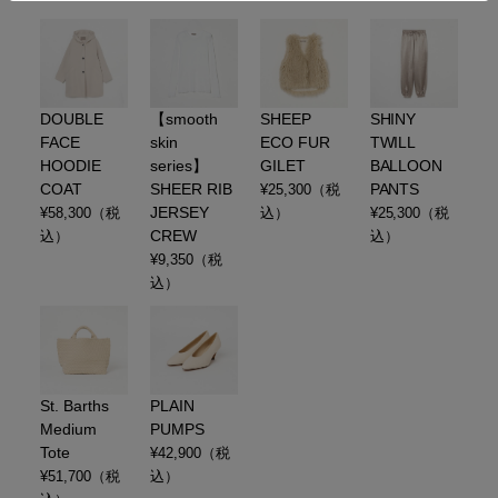
DOUBLE
【smooth
SHEEP
SHINY
FACE
skin
ECO FUR
TWILL
HOODIE
series】
GILET
BALLOON
COAT
SHEER RIB
PANTS
¥
25,300
（税
JERSEY
¥
58,300
（税
込）
¥
25,300
（税
CREW
込）
込）
¥
9,350
（税
込）
St. Barths
PLAIN
Medium
PUMPS
Tote
¥
42,900
（税
¥
51,700
（税
込）