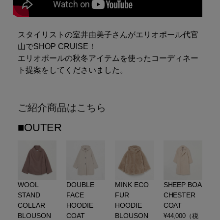
シューズ
シューズ
ファッション雑貨
バッグ
その他トップス（21
その他シューズ（2）
その他トップス
その他シューズ
ソックス・レッグウ
ソックス・レッグウェ
スタイリストの室井由美子さんがエリオポール代官
アクセサリー
アクセサリー
アクセサリー
ファッション雑貨
その他
山でSHOP CRUISE！
その他（2）
エリオポールの秋冬アイテムを使ったコーディネー
ファッション雑貨
ファッション雑貨
アクセサリー
ト提案をしてくださいました。
ご紹介商品はこちら
■OUTER
WOOL
DOUBLE
MINK ECO
SHEEP BOA
STAND
FACE
FUR
CHESTER
COLLAR
HOODIE
HOODIE
COAT
BLOUSON
COAT
BLOUSON
¥
44,000
（税