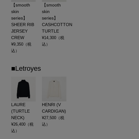
【smooth
【smooth
skin
skin
series】
series】
SHEER RIB
CASHCOTTON
JERSEY
TURTLE
CREW
¥
14,300
（税
¥
9,350
（税
込）
込）
■Letroyes
LAURE
HENRI (V
(TURTLE
CARDIGAN)
NECK)
¥
27,500
（税
¥
26,400
（税
込）
込）