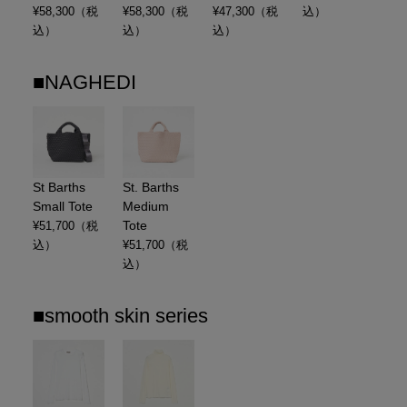
¥
58,300
（税
¥
58,300
（税
¥
47,300
（税
込）
込）
込）
込）
■NAGHEDI
St Barths
St. Barths
Small Tote
Medium
Tote
¥
51,700
（税
込）
¥
51,700
（税
込）
■smooth skin series