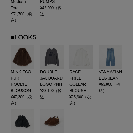
Medium
PUMPS
Tote
¥
42,900
（税
¥
51,700
（税
込）
込）
■LOOK5
MINK ECO
DOUBLE
RACE
VANA ASIAN
FUR
JACQUARD
FRILL
LEG JEAN
HOODIE
LOGO KNIT
COLLAR
¥
53,900
（税
BLOUSON
BLOUSE
¥
23,100
（税
込）
¥
47,300
（税
込）
¥
25,300
（税
込）
込）