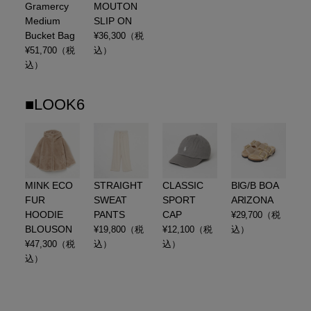
Gramercy
MOUTON
Medium
SLIP ON
Bucket Bag
¥
36,300
（税
¥
51,700
（税
込）
込）
■LOOK6
MINK ECO
STRAIGHT
CLASSIC
BIG/B BOA
FUR
SWEAT
SPORT
ARIZONA
HOODIE
PANTS
CAP
¥
29,700
（税
BLOUSON
¥
19,800
（税
¥
12,100
（税
込）
¥
47,300
（税
込）
込）
込）