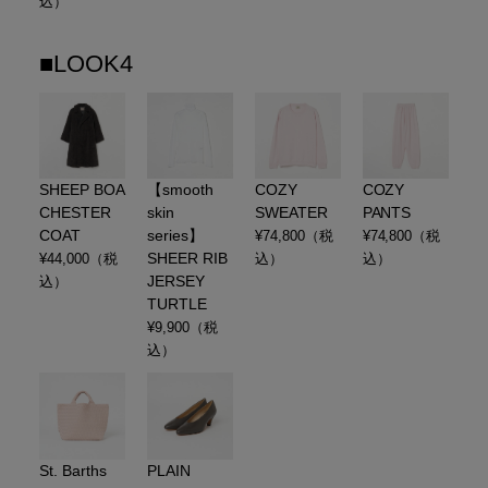
込）
■LOOK4
SHEEP BOA
【smooth
COZY
COZY
CHESTER
skin
SWEATER
PANTS
COAT
series】
¥
74,800
（税
¥
74,800
（税
SHEER RIB
¥
44,000
（税
込）
込）
JERSEY
込）
TURTLE
¥
9,900
（税
込）
St. Barths
PLAIN