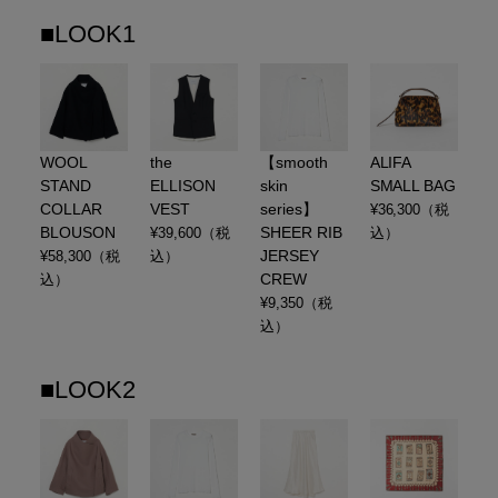
■LOOK1
WOOL
the
【smooth
ALIFA
STAND
ELLISON
skin
SMALL BAG
COLLAR
VEST
series】
¥
36,300
（税
BLOUSON
SHEER RIB
¥
39,600
（税
込）
JERSEY
¥
58,300
（税
込）
CREW
込）
¥
9,350
（税
込）
■LOOK2