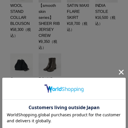
WOOL
【smooth
SATIN MAXI
INDIA
STAND
skin
FLARE
STOLE
COLLAR
series】
SKIRT
¥
16,500
（税
BLOUSON
SHEER RIB
¥
18,700
（税
込）
JERSEY
¥
58,300
（税
込）
CREW
込）
¥
9,350
（税
込）
Gramercy
ROUND
Medium
TOE
Bucket Bag
SHORT
BOOTS
¥
51,700
（税
込）
¥
57,750
（税
込）
■LOOK3