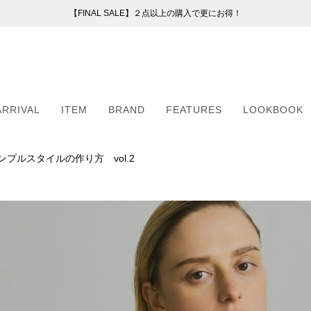
【FINAL SALE】２点以上の購入で更にお得！
【FINAL SALE】２点以上の購入で更にお得！
お盆期間中の配送・カスタマーサービスについて
新会員プログラムのご案内
（254）
ー
ARRIVAL
ITEM
BRAND
FEATURES
LOOKBOOK
51）
8）
（6）
ルスタイルの作り方 vol.2
ARRIVAL
ITEM
BRAND
FEATURES
LOOKBOOK
2）
（6）
5）
・マフラー
・マフラー