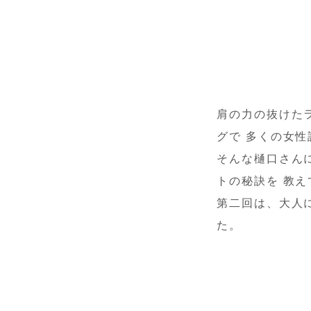
肩の力の抜けた
グで 多くの女
そんな樋口さん
トの秘訣を 教
第二回は、大人
た。