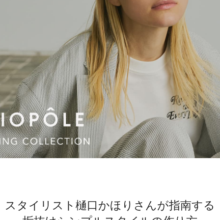
）
ェア
ア（22）
スタイリスト樋口かほりさんが指南する