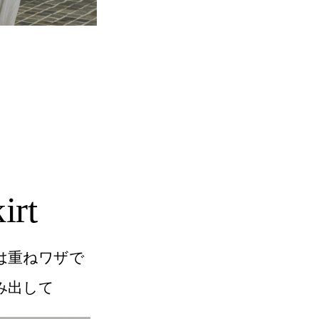
irt
は重ねワザで
み出して