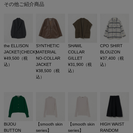
その他ご紹介商品
the ELLISON
SYNTHETIC
SHAWL
CPO SHIRT
JACKET(CHECK)
MATERIAL
COLLAR
BLOUZON
¥
49,500
（税
NO-COLLAR
GILLET
¥
37,400
（税
込）
JACKET
¥
31,900
（税
込）
¥
38,500
（税
込）
込）
BIJOU
【smooth skin
【smooth skin
HIGH WAIST
BUTTON
series】
series】
RANDOM