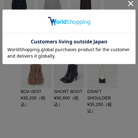
the ELLISON
DOUBLE KNIT
CRUSHED
LOGO BIG
JACKET
ZIP HOODY
VELOUR
TEE
¥
47,300
（税
¥
20,900
（税
TIGHT SKIRT
¥
9,900
（税
込）
込）
¥
19,800
（税
込）
込）
BOA VEST
SHORT BOOT
GRAFT
¥
35,200
（税
¥
96,800
（税
SHOULDER
込）
込）
¥
35,200
（税
込）