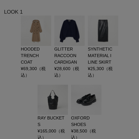
LOOK 1
HOODED
GLITTER
SYNTHETIC
TRENCH
RACCOON
MATERIAL I
COAT
CARDIGAN
LINE SKIRT
¥
69,300
（税
¥
28,600
（税
¥
25,300
（税
込）
込）
込）
RAY BUCKET
OXFORD
S
SHOES
¥
165,000
（税
¥
38,500
（税
込）
込）