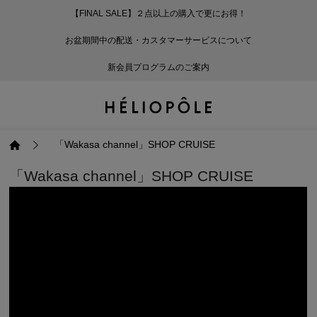
【FINAL SALE】２点以上の購入で更にお得！
戻る
戻る
戻る
戻る
戻る
戻る
戻る
戻る
戻る
戻る
戻る
戻る
戻る
戻る
戻る
戻る
戻る
戻る
戻る
戻る
戻る
お盆期間中の配送・カスタマーサービスについて
ログイン
ALL
ログイン
ALL
ジャケット・アウター
ALL
ALL（93）
ALL（601）
ALL（169）
ALL（90）
ALL（68）
ALL（59）
ALL（47）
ALL（116）
ALL（29）
ALL
ALL
ALL
ALL
ALL
ALL
新会員プログラムのご案内
新規会員登録
ジャケット・アウター
新規会員登録
ジャケット・アウター
トップス
ジャケット・アウター
コート（29）
Tシャツ・カットソー
パンツ（169）
スカート（90）
ワンピース（68）
サンダル（31）
トートバッグ（22）
傘（10）
ネックレス（9）
コート
Tシャツ・カットソ
サンダル
トートバッグ
傘
ネックレス
トップス
トップス
パンツ
トップス
ジャケット（34）
シャツ・ブラウス（1
パンプス（4）
ショルダーバッグ（
帽子（19）
ピアス・イヤリング
ジャケット
シャツ・ブラウス
パンプス
ショルダーバッグ
帽子
ピアス・イヤリング
「Wakasa channel」SHOP CRUISE
「Wakasa channel」SHOP CRUISE
パンツ
パンツ
スカート
パンツ
ブルゾン（25）
ニット（168）
ブーツ（6）
かごバッグ（1）
ヘアアクセサリー（
その他アクセサリー
ブルゾン
ニット
ブーツ
かごバッグ
ヘアアクセサリー
その他アクセサリー
スカート
スカート
ワンピース
スカート
ダウンジャケット（
スウェット（9）
スニーカー（3）
その他バッグ（9）
スカーフ・ストール
ダウンジャケット
スウェット
スニーカー
その他バッグ
スカーフ・ストール
（41）
ワンピース
ワンピース
シューズ
ワンピース
フーディ（6）
バレエシューズ（8）
フーディ
バレエシューズ
ベルト
ベルト（11）
バッグ
バッグ
バッグ
シューズ
ベスト・ジレ（30）
レザーシューズ（1）
ベスト・ジレ
レザーシューズ
グローブ
グローブ（6）