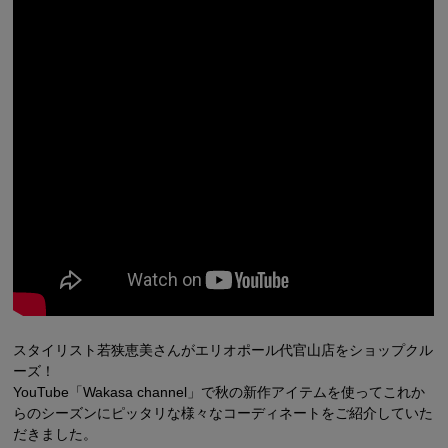
シューズ
シューズ
ファッション雑貨
バッグ
その他トップス（21
その他シューズ（2）
その他トップス
その他シューズ
ソックス・レッグウ
ソックス・レッグウェ
アクセサリー
アクセサリー
アクセサリー
ファッション雑貨
その他
その他（2）
ファッション雑貨
ファッション雑貨
アクセサリー
スタイリスト若狭恵美さんがエリオポール代官山店をショップクル
ーズ！
YouTube「Wakasa channel」で秋の新作アイテムを使ってこれか
らのシーズンにピッタリな様々なコーディネートをご紹介していた
だきました。