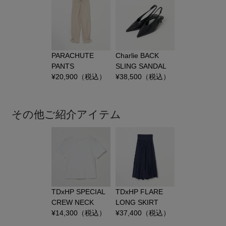
PARACHUTE
Charlie BACK
PANTS
SLING SANDAL
¥
20,900
（税込）
¥
38,500
（税込）
その他ご紹介アイテム
TDxHP SPECIAL
TDxHP FLARE
CREW NECK
LONG SKIRT
¥
14,300
（税込）
¥
37,400
（税込）