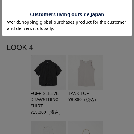
CDA DEAUVILLE
MAC HUMBIE NC
SHORT PT
DENIM JKT
¥
38,500
（税込）
¥
75,900
（税込）
LOOK 4
PUFF SLEEVE
TANK TOP
DRAWSTRING
¥
8,360
（税込）
SHIRT
¥
19,800
（税込）