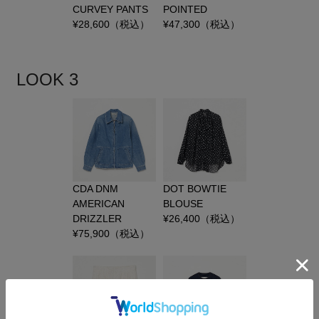
CURVEY PANTS
POINTED
¥
28,600
（税込）
¥
47,300
（税込）
LOOK 3
CDA DNM
DOT BOWTIE
AMERICAN
BLOUSE
DRIZZLER
¥
26,400
（税込）
¥
75,900
（税込）