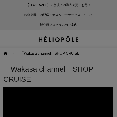
【FINAL SALE】２点以上の購入で更にお得！
戻る
戻る
戻る
戻る
戻る
戻る
戻る
戻る
戻る
戻る
戻る
戻る
戻る
戻る
戻る
戻る
戻る
戻る
戻る
戻る
戻る
お盆期間中の配送・カスタマーサービスについて
ログイン
ALL
ログイン
ALL
ジャケット・アウター
ALL
ALL（93）
ALL（597）
ALL（169）
ALL（90）
ALL（66）
ALL（59）
ALL（47）
ALL（116）
ALL（29）
ALL
ALL
ALL
ALL
ALL
ALL
新会員プログラムのご案内
新規会員登録
ジャケット・アウター
新規会員登録
ジャケット・アウター
トップス
ジャケット・アウター
コート（29）
Tシャツ・カットソー
パンツ（169）
スカート（90）
ワンピース（66）
サンダル（31）
トートバッグ（22）
傘（10）
ネックレス（9）
コート
Tシャツ・カットソ
サンダル
トートバッグ
傘
ネックレス
トップス
トップス
パンツ
トップス
ジャケット（34）
シャツ・ブラウス（1
パンプス（4）
ショルダーバッグ（
帽子（19）
ピアス・イヤリング
ジャケット
シャツ・ブラウス
パンプス
ショルダーバッグ
帽子
ピアス・イヤリング
「Wakasa channel」SHOP CRUISE
パンツ
パンツ
スカート
パンツ
ブルゾン（25）
ニット（166）
ブーツ（6）
かごバッグ（1）
ヘアアクセサリー（
その他アクセサリー
ブルゾン
ニット
ブーツ
かごバッグ
ヘアアクセサリー
その他アクセサリー
「Wakasa channel」SHOP
CRUISE
スカート
スカート
ワンピース
スカート
ダウンジャケット（
スウェット（9）
スニーカー（3）
その他バッグ（9）
スカーフ・ストール
ダウンジャケット
スウェット
スニーカー
その他バッグ
スカーフ・ストール
（41）
ワンピース
ワンピース
シューズ
ワンピース
フーディ（6）
バレエシューズ（8）
フーディ
バレエシューズ
ベルト
ベルト（11）
バッグ
バッグ
バッグ
シューズ
ベスト・ジレ（30）
レザーシューズ（1）
ベスト・ジレ
レザーシューズ
グローブ
グローブ（6）