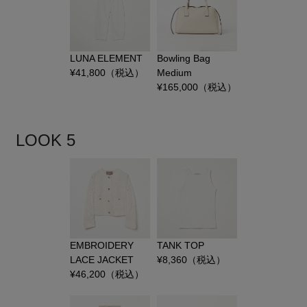
LUNA ELEMENT
Bowling Bag
¥
41,800
（税込）
Medium
¥
165,000
（税込）
LOOK 5
EMBROIDERY
TANK TOP
LACE JACKET
¥
8,360
（税込）
¥
46,200
（税込）