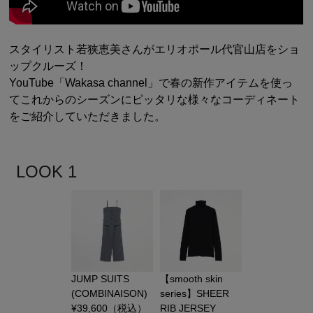
シューズ
シューズ
ファッション雑貨
バッグ
その他トップス（21
その他シューズ（2）
その他トップス
その他シューズ
ソックス・レッグウ
ソックス・レッグウェ
スタイリスト若狭恵美さんがエリオポール代官山店をショ
アクセサリー
アクセサリー
アクセサリー
ファッション雑貨
その他
ップクルーズ！
その他（2）
YouTube「Wakasa channel」で春の新作アイテムを使っ
ファッション雑貨
ファッション雑貨
アクセサリー
てこれからのシーズンにピッタリな様々なコーディネート
をご紹介していただきました。
LOOK 1
JUMP SUITS
【smooth skin
(COMBINAISON)
series】SHEER
¥
39,600
（税込）
RIB JERSEY