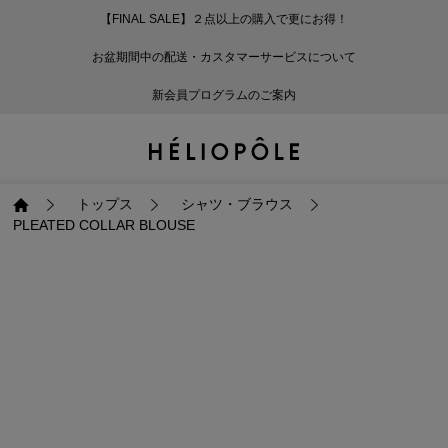
【FINAL SALE】２点以上の購入で更にお得！
戻る
戻る
戻る
戻る
戻る
戻る
戻る
戻る
戻る
戻る
戻る
戻る
戻る
戻る
戻る
戻る
戻る
戻る
戻る
戻る
戻る
お盆期間中の配送・カスタマーサービスについて
ログイン
ALL
ログイン
ALL
ジャケット・アウター
ALL
ALL（87）
ALL（600）
ALL（168）
ALL（89）
ALL（64）
ALL（59）
ALL（47）
ALL（115）
ALL（29）
ALL
ALL
ALL
ALL
ALL
ALL
新会員プログラムのご案内
新規会員登録
ジャケット・アウター
新規会員登録
ジャケット・アウター
トップス
ジャケット・アウター
コート（29）
Tシャツ・カットソー
パンツ（168）
スカート（89）
ワンピース（64）
サンダル（31）
トートバッグ（22）
傘（10）
ネックレス（9）
コート
Tシャツ・カットソ
サンダル
トートバッグ
傘
ネックレス
トップス
トップス
パンツ
トップス
ジャケット（31）
シャツ・ブラウス（1
パンプス（4）
ショルダーバッグ（
帽子（19）
ピアス・イヤリング
ジャケット
シャツ・ブラウス
パンプス
ショルダーバッグ
帽子
ピアス・イヤリング
トップス
シャツ・ブラウス
PLEATED COLLAR BLOUSE
パンツ
パンツ
スカート
パンツ
ブルゾン（22）
ニット（168）
ブーツ（6）
かごバッグ（1）
ヘアアクセサリー（
その他アクセサリー
ブルゾン
ニット
ブーツ
かごバッグ
ヘアアクセサリー
その他アクセサリー
スカート
スカート
ワンピース
スカート
ダウンジャケット（
スウェット（9）
スニーカー（3）
その他バッグ（9）
スカーフ・ストール
ダウンジャケット
スウェット
スニーカー
その他バッグ
スカーフ・ストール
（41）
ワンピース
ワンピース
シューズ
ワンピース
フーディ（6）
バレエシューズ（8）
フーディ
バレエシューズ
ベルト
ベルト（10）
バッグ
バッグ
バッグ
シューズ
ベスト・ジレ（30）
レザーシューズ（1）
ベスト・ジレ
レザーシューズ
グローブ
グローブ（6）