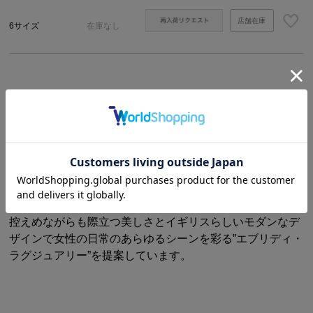
店舗在庫
6サイズ
在庫なし
商品説明
サイズ・詳細
*****J&M DAVIDSON/ジェイアンドエム・デヴィッドソン
*****
1984年にイギリス人のジョン・デヴィッドソンと、フラン
ス人のモニク・デヴィッドソンの夫婦がスタートしたバッ
グとレザーグッズのブランド。
控えめながらも際立つ美しさとイギリスらしいモダンなデ
ザインで女性の日常のあらゆるシーンを彩る”エブリディ・
ラグジュアリー”を提案しています。