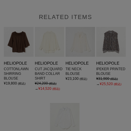
RELATED ITEMS
HELIOPOLE
HELIOPOLE
HELIOPOLE
HELIOPOLE
COTTONLAWN
CUT JACQUARD
TIE NECK
IPEKER PRINTED
SHIRRING
BAND COLLAR
BLOUSE
BLOUSE
BLOUSE
SHIRT
¥23,100
¥31,900
(税込)
(税込)
¥19,800
¥24,200
(税込)
(税込)
→
¥25,520
(税込)
→
¥14,520
(税込)