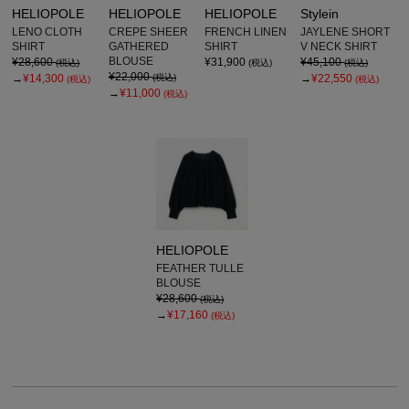
HELIOPOLE
HELIOPOLE
HELIOPOLE
Stylein
LENO CLOTH
CREPE SHEER
FRENCH LINEN
JAYLENE SHORT
SHIRT
GATHERED
SHIRT
V NECK SHIRT
BLOUSE
¥28,600
¥31,900
¥45,100
(税込)
(税込)
(税込)
¥22,000
→
¥14,300
(税込)
→
¥22,550
(税込)
(税込)
→
¥11,000
(税込)
HELIOPOLE
FEATHER TULLE
BLOUSE
¥28,600
(税込)
→
¥17,160
(税込)