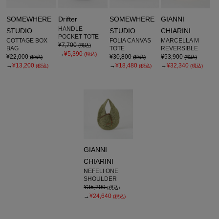
SOMEWHERE
Drifter
SOMEWHERE
GIANNI
HANDLE
STUDIO
STUDIO
CHIARINI
POCKET TOTE
COTTAGE BOX
FOLIA CANVAS
MARCELLA M
¥7,700
(税込)
BAG
TOTE
REVERSIBLE
→
¥5,390
(税込)
¥22,000
¥30,800
¥53,900
(税込)
(税込)
(税込)
→
¥13,200
→
¥18,480
→
¥32,340
(税込)
(税込)
(税込)
GIANNI
CHIARINI
NEFELI ONE
SHOULDER
¥35,200
(税込)
→
¥24,640
(税込)