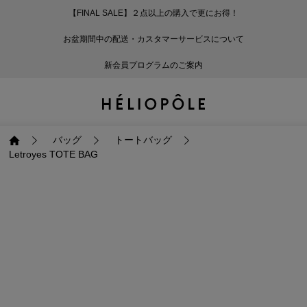
【FINAL SALE】２点以上の購入で更にお得！
戻る
戻る
戻る
戻る
戻る
戻る
戻る
戻る
戻る
戻る
戻る
戻る
戻る
戻る
戻る
戻る
戻る
戻る
戻る
戻る
戻る
お盆期間中の配送・カスタマーサービスについて
ログイン
ALL
ログイン
ALL
ジャケット・アウター
ALL
ALL（93）
ALL（601）
ALL（168）
ALL（90）
ALL（67）
ALL（59）
ALL（47）
ALL（116）
ALL（29）
ALL
ALL
ALL
ALL
ALL
ALL
新会員プログラムのご案内
新規会員登録
ジャケット・アウター
新規会員登録
ジャケット・アウター
トップス
ジャケット・アウター
コート（29）
Tシャツ・カットソー
パンツ（168）
スカート（90）
ワンピース（67）
サンダル（31）
トートバッグ（22）
傘（10）
ネックレス（9）
コート
Tシャツ・カットソ
サンダル
トートバッグ
傘
ネックレス
トップス
トップス
パンツ
トップス
ジャケット（34）
シャツ・ブラウス（1
パンプス（4）
ショルダーバッグ（
帽子（19）
ピアス・イヤリング
ジャケット
シャツ・ブラウス
パンプス
ショルダーバッグ
帽子
ピアス・イヤリング
バッグ
トートバッグ
Letroyes TOTE BAG
パンツ
パンツ
スカート
パンツ
ブルゾン（25）
ニット（168）
ブーツ（6）
かごバッグ（1）
ヘアアクセサリー（
その他アクセサリー
ブルゾン
ニット
ブーツ
かごバッグ
ヘアアクセサリー
その他アクセサリー
スカート
スカート
ワンピース
スカート
ダウンジャケット（
スウェット（9）
スニーカー（3）
その他バッグ（9）
スカーフ・ストール
ダウンジャケット
スウェット
スニーカー
その他バッグ
スカーフ・ストール
（41）
ワンピース
ワンピース
シューズ
ワンピース
フーディ（6）
バレエシューズ（8）
フーディ
バレエシューズ
ベルト
ベルト（11）
バッグ
バッグ
バッグ
シューズ
ベスト・ジレ（30）
レザーシューズ（1）
ベスト・ジレ
レザーシューズ
グローブ
グローブ（6）