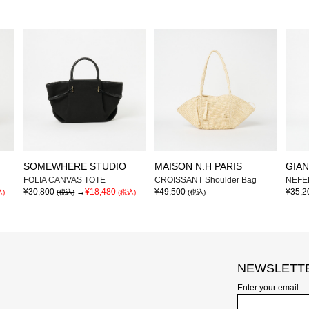
SOMEWHERE STUDIO
MAISON N.H PARIS
GIAN
FOLIA CANVAS TOTE
CROISSANT Shoulder Bag
NEFE
¥30,800
→
¥18,480
¥49,500
¥35,2
込)
(税込)
(税込)
(税込)
NEWSLETT
Enter your email