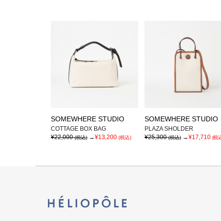
SOMEWHERE STUDIO
SOMEWHERE STUDIO
COTTAGE BOX BAG
PLAZA SHOLDER
¥22,000
→
¥13,200
¥25,300
→
¥17,710
(税込)
(税込)
(税込)
(税