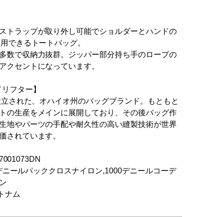
ストラップが取り外し可能でショルダーとハンドの
使用できるトートバッグ。
多数で収納力抜群。ジッパー部分持ち手のロープの
アクセントになっています。
 / ドリフター】
に設立された、オハイオ州のバッグブランド。もともと
トの生産をメインに展開しており、その後バッグ作
生地やパーツの手配や耐久性の高い縫製技術が世界
価されています。
47001073DN
20デニールパッククロスナイロン,1000デニールコーデ
ン
ベトナム