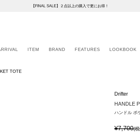
【FINAL SALE】２点以上の購入で更にお得！
【FINAL SALE】２点以上の購入で更にお得！
お盆期間中の配送・カスタマーサービスについて
新会員プログラムのご案内
（254）
ー
ARRIVAL
ITEM
BRAND
FEATURES
LOOKBOOK
51）
8）
（6）
KET TOTE
ARRIVAL
ITEM
BRAND
FEATURES
LOOKBOOK
2）
（6）
Drifter
5）
・マフラー
・マフラー
HANDLE P
ハンドル ポ
¥7,700
(税