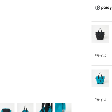
）
ェア
ア（22）
Fサイズ
Fサイズ