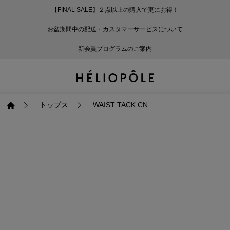
【FINAL SALE】２点以上の購入で更にお得！
戻る
戻る
戻る
戻る
戻る
戻る
戻る
戻る
戻る
戻る
戻る
戻る
戻る
戻る
戻る
戻る
戻る
戻る
戻る
戻る
戻る
お盆期間中の配送・カスタマーサービスについて
ログイン
ALL
ログイン
ALL
ジャケット・アウター
ALL
ALL（93）
ALL（601）
ALL（168）
ALL（90）
ALL（67）
ALL（59）
ALL（47）
ALL（116）
ALL（29）
ALL
ALL
ALL
ALL
ALL
ALL
新会員プログラムのご案内
新規会員登録
ジャケット・アウター
新規会員登録
ジャケット・アウター
トップス
ジャケット・アウター
コート（29）
Tシャツ・カットソー
パンツ（168）
スカート（90）
ワンピース（67）
サンダル（31）
トートバッグ（22）
傘（10）
ネックレス（9）
コート
Tシャツ・カットソ
サンダル
トートバッグ
傘
ネックレス
トップス
トップス
パンツ
トップス
ジャケット（34）
シャツ・ブラウス（1
パンプス（4）
ショルダーバッグ（
帽子（19）
ピアス・イヤリング
ジャケット
シャツ・ブラウス
パンプス
ショルダーバッグ
帽子
ピアス・イヤリング
トップス
WAIST TACK CN
パンツ
パンツ
スカート
パンツ
ブルゾン（25）
ニット（168）
ブーツ（6）
かごバッグ（1）
ヘアアクセサリー（
その他アクセサリー
ブルゾン
ニット
ブーツ
かごバッグ
ヘアアクセサリー
その他アクセサリー
スカート
スカート
ワンピース
スカート
ダウンジャケット（
スウェット（9）
スニーカー（3）
その他バッグ（9）
スカーフ・ストール
ダウンジャケット
スウェット
スニーカー
その他バッグ
スカーフ・ストール
（41）
ワンピース
ワンピース
シューズ
ワンピース
フーディ（6）
バレエシューズ（8）
フーディ
バレエシューズ
ベルト
ベルト（11）
バッグ
バッグ
バッグ
シューズ
ベスト・ジレ（30）
レザーシューズ（1）
ベスト・ジレ
レザーシューズ
グローブ
グローブ（6）