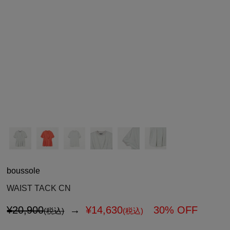
シューズ
シューズ
ファッション雑貨
バッグ
その他トップス（21
その他シューズ（2）
その他トップス
その他シューズ
ソックス・レッグウ
ソックス・レッグウェ
アクセサリー
アクセサリー
アクセサリー
ファッション雑貨
その他
その他（2）
ファッション雑貨
ファッション雑貨
アクセサリー
boussole
WAIST TACK CN
¥20,900
→
¥
14,630
30% OFF
(税込)
(税込)