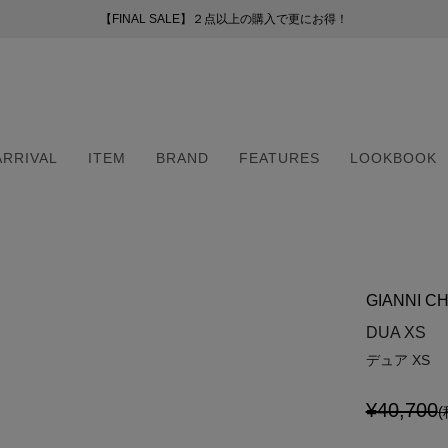
【FINAL SALE】２点以上の購入で更にお得！
【FINAL SALE】２点以上の購入で更にお得！
お盆期間中の配送・カスタマーサービスについて
新会員プログラムのご案内
（254）
ー
ARRIVAL
ITEM
BRAND
FEATURES
LOOKBOOK
51）
8）
（6）
ARRIVAL
ITEM
BRAND
FEATURES
LOOKBOOK
2）
（6）
GIANNI CH
5）
・マフラー
・マフラー
DUA XS
デュア XS
¥40,700
(