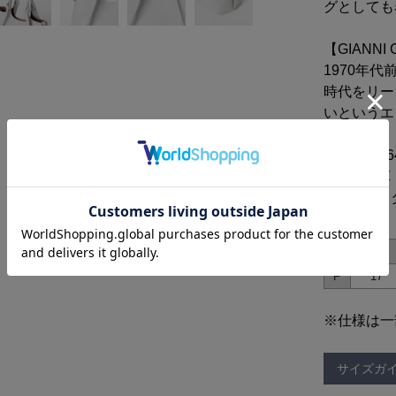
グとしても
【GIANNI
1970年
時代をリー
いというエ
品番 : 255
素材 : 牛革
原産国 : 
サイズ
高さ
F
17
※仕様は一
サイズガ