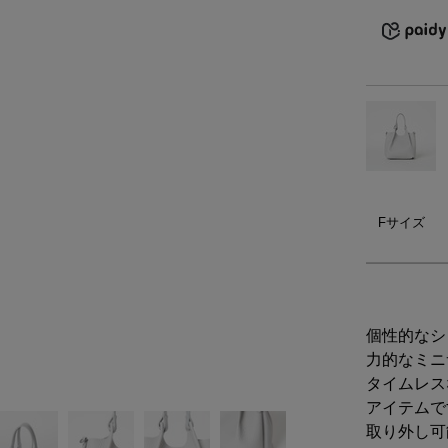
）
ェア
ア（22）
Fサイズ
個性的なシ
力的なミニ
タイムレス
アイテムで
取り外し可