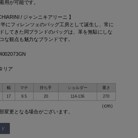
着用が可能です。
 CHIARINI / ジャンニキアリーニ 】
代前半にフィレンツェのバッグ工房として誕生し、常に
ドしてきた同ブランドのバッグは、革を無駄にしな
コな観点も魅力なブランドです。
64002073GN
イタリア
幅
マチ
持ち手
ショルダー
重さ
17
9.5
20
114-136
270
部変更となる場合がございます。
イド