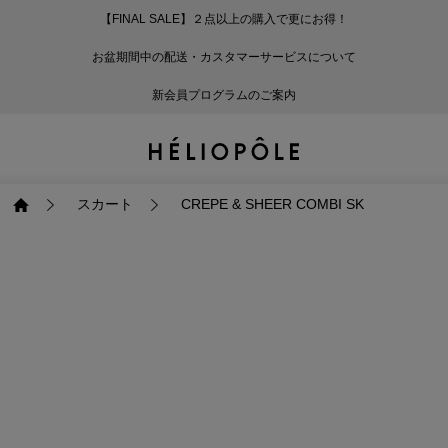
【FINAL SALE】２点以上の購入で更にお得！
戻る
戻る
戻る
戻る
戻る
戻る
戻る
戻る
戻る
戻る
戻る
戻る
戻る
戻る
戻る
戻る
戻る
戻る
戻る
戻る
戻る
お盆期間中の配送・カスタマーサービスについて
ログイン
ALL
ログイン
ALL
ジャケット・アウター
ALL
ALL（87）
ALL（600）
ALL（168）
ALL（89）
ALL（64）
ALL（59）
ALL（47）
ALL（115）
ALL（29）
ALL
ALL
ALL
ALL
ALL
ALL
新会員プログラムのご案内
新規会員登録
ジャケット・アウター
新規会員登録
ジャケット・アウター
トップス
ジャケット・アウター
コート（29）
Tシャツ・カットソー
パンツ（168）
スカート（89）
ワンピース（64）
サンダル（31）
トートバッグ（22）
傘（10）
ネックレス（9）
コート
Tシャツ・カットソ
サンダル
トートバッグ
傘
ネックレス
トップス
トップス
パンツ
トップス
ジャケット（31）
シャツ・ブラウス（1
パンプス（4）
ショルダーバッグ（
帽子（19）
ピアス・イヤリング
ジャケット
シャツ・ブラウス
パンプス
ショルダーバッグ
帽子
ピアス・イヤリング
スカート
CREPE & SHEER COMBI SK
パンツ
パンツ
スカート
パンツ
ブルゾン（22）
ニット（168）
ブーツ（6）
かごバッグ（1）
ヘアアクセサリー（
その他アクセサリー
ブルゾン
ニット
ブーツ
かごバッグ
ヘアアクセサリー
その他アクセサリー
スカート
スカート
ワンピース
スカート
ダウンジャケット（
スウェット（9）
スニーカー（3）
その他バッグ（9）
スカーフ・ストール
ダウンジャケット
スウェット
スニーカー
その他バッグ
スカーフ・ストール
（41）
ワンピース
ワンピース
シューズ
ワンピース
フーディ（6）
バレエシューズ（8）
フーディ
バレエシューズ
ベルト
ベルト（10）
バッグ
バッグ
バッグ
シューズ
ベスト・ジレ（30）
レザーシューズ（1）
ベスト・ジレ
レザーシューズ
グローブ
グローブ（6）