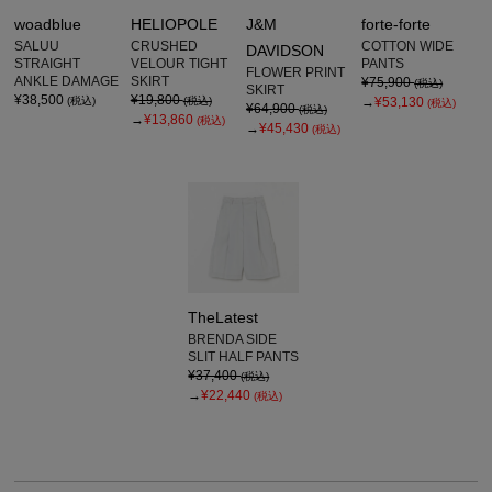
woadblue
HELIOPOLE
J&M
forte-forte
SALUU
CRUSHED
COTTON WIDE
DAVIDSON
STRAIGHT
VELOUR TIGHT
PANTS
FLOWER PRINT
ANKLE DAMAGE
SKIRT
¥75,900
(税込)
SKIRT
¥38,500
¥19,800
(税込)
(税込)
→
¥53,130
(税込)
¥64,900
(税込)
→
¥13,860
(税込)
→
¥45,430
(税込)
TheLatest
BRENDA SIDE
SLIT HALF PANTS
¥37,400
(税込)
→
¥22,440
(税込)