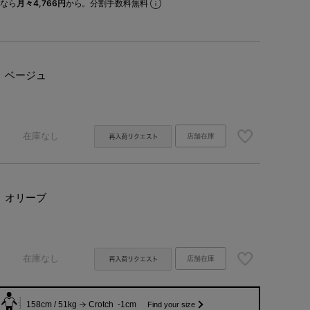
なら
月々4,766円
から。分割手数料無料
ベージュ
在庫なし
店舗在庫
オリーブ
在庫なし
店舗在庫
158cm / 51kg
Crotch -1cm
Find your size