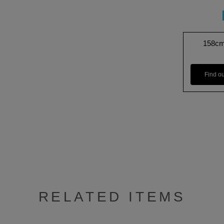
158c
Find o
RELATED ITEMS