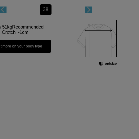
38
m 51kgRecommended
Crotch -1cm
ut more on your body type