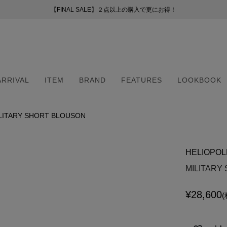
【FINAL SALE】２点以上の購入で更にお得！
【FINAL SALE】２点以上の購入で更にお得！
お盆期間中の配送・カスタマーサービスについて
新会員プログラムのご案内
（254）
ー
ARRIVAL
ITEM
BRAND
FEATURES
LOOKBOOK
51）
8）
（6）
LITARY SHORT BLOUSON
ARRIVAL
ITEM
BRAND
FEATURES
LOOKBOOK
2）
（6）
HELIOPOL
5）
・マフラー
・マフラー
MILITARY
¥
28,600
(