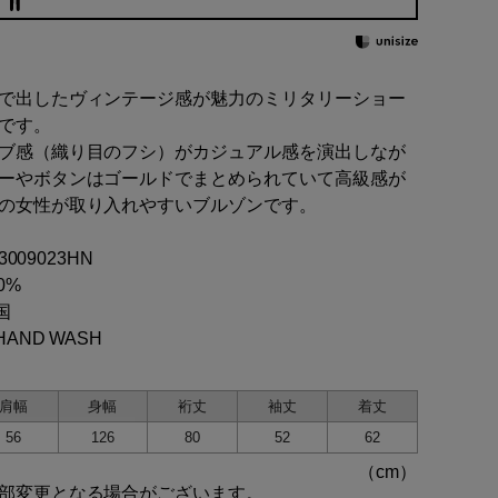
で出したヴィンテージ感が魅力のミリタリーショー
です。
ブ感（織り目のフシ）がカジュアル感を演出しなが
ーやボタンはゴールドでまとめられていて高級感が
の女性が取り入れやすいブルゾンです。
03009023HN
0%
国
HAND WASH
肩幅
身幅
裄丈
袖丈
着丈
56
126
80
52
62
部変更となる場合がございます。