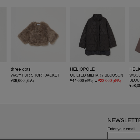
three dots
HELIOPOLE
HEL
WAVY FUR SHORT JACKET
QUILTED MILITARY BLOUSON
WOOL
BLOU
¥39,600
¥44,000
→
¥22,000
(税込)
(税込)
(税込)
¥58,3
NEWSLETT
Enter your email