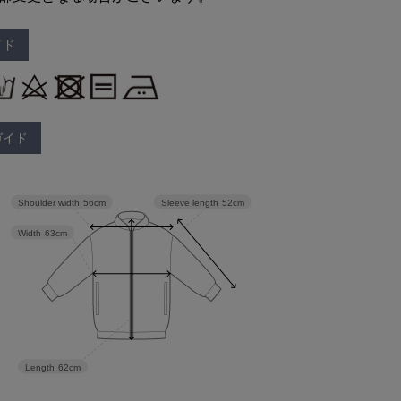
イド
ガイド
Sleeve length
52cm
Shoulder width
56cm
Width
63cm
Length
62cm