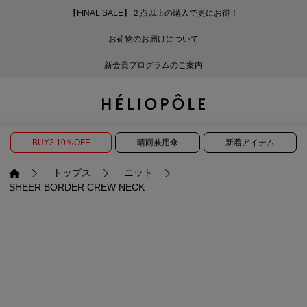
【FINAL SALE】２点以上の購入で更にお得！
戻る
戻る
戻る
戻る
戻る
戻る
戻る
戻る
戻る
戻る
戻る
戻る
戻る
戻る
戻る
戻る
戻る
戻る
戻る
戻る
戻る
お荷物のお届けについて
ログイン
ALL
ログイン
ALL
ジャケット・アウター
ALL
ALL（86）
ALL（585）
ALL（163）
ALL（86）
ALL（66）
ALL（59）
ALL（48）
ALL（117）
ALL（29）
ALL
ALL
ALL
ALL
ALL
ALL
新会員プログラムのご案内
新規会員登録
ジャケット・アウター
新規会員登録
ジャケット・アウター
トップス
ジャケット・アウター
コート（29）
Tシャツ・カットソー
パンツ（163）
スカート（86）
ワンピース（66）
サンダル（31）
トートバッグ（22）
傘（10）
ネックレス（9）
コート
Tシャツ・カットソ
サンダル
トートバッグ
傘
ネックレス
トップス
トップス
パンツ
トップス
ジャケット（31）
シャツ・ブラウス（1
パンプス（4）
ショルダーバッグ（
帽子（21）
ピアス・イヤリング
ジャケット
シャツ・ブラウス
パンプス
ショルダーバッグ
帽子
ピアス・イヤリング
BUY2 10％OFF
晴雨兼用傘
新着アイテム
パンツ
パンツ
スカート
パンツ
ブルゾン（21）
ニット（164）
ブーツ（6）
かごバッグ（1）
ヘアアクセサリー（
その他アクセサリー
ブルゾン
ニット
ブーツ
かごバッグ
ヘアアクセサリー
その他アクセサリー
トップス
ニット
SHEER BORDER CREW NECK
スカート
スカート
ワンピース
スカート
ダウンジャケット（
スウェット（9）
スニーカー（3）
その他バッグ（10）
スカーフ・ストール
ダウンジャケット
スウェット
スニーカー
その他バッグ
スカーフ・ストール
（41）
ワンピース
ワンピース
シューズ
ワンピース
フーディ（6）
バレエシューズ（8）
フーディ
バレエシューズ
ベルト
ベルト（11）
バッグ
バッグ
バッグ
シューズ
ベスト・ジレ（28）
レザーシューズ（1）
ベスト・ジレ
レザーシューズ
グローブ
グローブ（6）