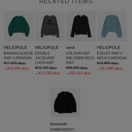
RELATED ITEMS
HELIOPOLE
HELIOPOLE
venit
HELIOPOLE
BANANA SLEEVE
DOUBLE
COLOUR NEP
EYELET KNIT V
KNIT CARDIGAN
JACQUARD
RIB CREW NECK
NECK CARDIGAN
LOGO KNIT
KNIT
¥17,600
¥19,800
(税込)
(税込)
¥23,100
¥36,300
→
¥10,560
(税込)
(税込)
→
¥11,880
(税込)
(税込)
→
¥11,550
→
¥25,410
(税込)
(税込)
boussole
EMBROIDERY