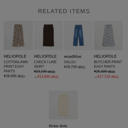
RELATED ITEMS
HELIOPOLE
HELIOPOLE
woadblue
HELIOPOLE
COTTONLAWN
CHECK I LINE
SALUU
BUTCHER PRINT
PRINT EASY
SKIRT
EASY PANTS
¥29,700
(税込)
PANTS
¥23,100
¥25,300
(税込)
(税込)
¥28,600
(税込)
→
¥13,860
→
¥17,710
(税込)
(税込)
three dots