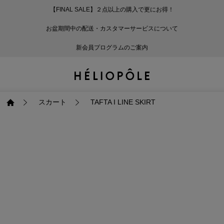
【FINAL SALE】２点以上の購入で更にお得！
戻る
戻る
戻る
戻る
戻る
戻る
戻る
戻る
戻る
戻る
戻る
戻る
戻る
戻る
戻る
戻る
戻る
戻る
戻る
戻る
戻る
お盆期間中の配送・カスタマーサービスについて
ログイン
ALL
ログイン
ALL
ジャケット・アウター
ALL
ALL（93）
ALL（599）
ALL（169）
ALL（90）
ALL（68）
ALL（59）
ALL（47）
ALL（116）
ALL（29）
ALL
ALL
ALL
ALL
ALL
ALL
新会員プログラムのご案内
新規会員登録
ジャケット・アウター
新規会員登録
ジャケット・アウター
トップス
ジャケット・アウター
コート（29）
Tシャツ・カットソー
パンツ（169）
スカート（90）
ワンピース（68）
サンダル（31）
トートバッグ（22）
傘（10）
ネックレス（9）
コート
Tシャツ・カットソ
サンダル
トートバッグ
傘
ネックレス
トップス
トップス
パンツ
トップス
ジャケット（34）
シャツ・ブラウス（1
パンプス（4）
ショルダーバッグ（
帽子（19）
ピアス・イヤリング
ジャケット
シャツ・ブラウス
パンプス
ショルダーバッグ
帽子
ピアス・イヤリング
スカート
TAFTA I LINE SKIRT
パンツ
パンツ
スカート
パンツ
ブルゾン（25）
ニット（166）
ブーツ（6）
かごバッグ（1）
ヘアアクセサリー（
その他アクセサリー
ブルゾン
ニット
ブーツ
かごバッグ
ヘアアクセサリー
その他アクセサリー
スカート
スカート
ワンピース
スカート
ダウンジャケット（
スウェット（9）
スニーカー（3）
その他バッグ（9）
スカーフ・ストール
ダウンジャケット
スウェット
スニーカー
その他バッグ
スカーフ・ストール
（41）
ワンピース
ワンピース
シューズ
ワンピース
フーディ（6）
バレエシューズ（8）
フーディ
バレエシューズ
ベルト
ベルト（11）
バッグ
バッグ
バッグ
シューズ
ベスト・ジレ（30）
レザーシューズ（1）
ベスト・ジレ
レザーシューズ
グローブ
グローブ（6）