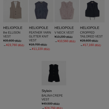
HELIOPOLE
HELIOPOLE
HELIOPOLE
HELIOPOLE
the ELLISON
FEATHER YARN
V NECK VEST
CROPPED
VEST
GLITTER KNIT
TAILORED VEST
¥13,200
(税込)
VEST
¥39,600
¥28,600
(税込)
→
¥10,560
(税込)
(税込)
¥18,700
→
¥23,760
(税込)
→
¥17,160
(税込)
(税込)
→
¥11,220
(税込)
Stylein
BALINA CREPE
VEST
¥49,500
(税込)
→
¥24,750
(税込)