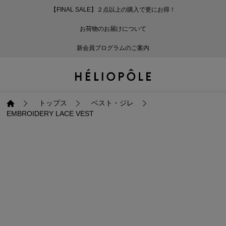
【FINAL SALE】２点以上の購入で更にお得！
戻る
戻る
戻る
戻る
戻る
戻る
戻る
戻る
戻る
戻る
戻る
戻る
戻る
戻る
戻る
戻る
戻る
戻る
戻る
戻る
戻る
お荷物のお届けについて
ログイン
ALL
ログイン
ALL
ジャケット・アウター
ALL
ALL（87）
ALL（586）
ALL（165）
ALL（86）
ALL（66）
ALL（59）
ALL（48）
ALL（116）
ALL（29）
ALL
ALL
ALL
ALL
ALL
ALL
新会員プログラムのご案内
新規会員登録
ジャケット・アウター
新規会員登録
ジャケット・アウター
トップス
ジャケット・アウター
コート（29）
Tシャツ・カットソー
パンツ（165）
スカート（86）
ワンピース（66）
サンダル（31）
トートバッグ（22）
傘（10）
ネックレス（9）
コート
Tシャツ・カットソ
サンダル
トートバッグ
傘
ネックレス
トップス
トップス
パンツ
トップス
ジャケット（32）
シャツ・ブラウス（1
パンプス（4）
ショルダーバッグ（
帽子（19）
ピアス・イヤリング
ジャケット
シャツ・ブラウス
パンプス
ショルダーバッグ
帽子
ピアス・イヤリング
トップス
ベスト・ジレ
EMBROIDERY LACE VEST
パンツ
パンツ
スカート
パンツ
ブルゾン（21）
ニット（164）
ブーツ（6）
かごバッグ（1）
ヘアアクセサリー（
その他アクセサリー
ブルゾン
ニット
ブーツ
かごバッグ
ヘアアクセサリー
その他アクセサリー
スカート
スカート
ワンピース
スカート
ダウンジャケット（
スウェット（9）
スニーカー（3）
その他バッグ（10）
スカーフ・ストール
ダウンジャケット
スウェット
スニーカー
その他バッグ
スカーフ・ストール
（41）
ワンピース
ワンピース
シューズ
ワンピース
フーディ（6）
バレエシューズ（8）
フーディ
バレエシューズ
ベルト
ベルト（11）
バッグ
バッグ
バッグ
シューズ
ベスト・ジレ（28）
レザーシューズ（1）
ベスト・ジレ
レザーシューズ
グローブ
グローブ（6）