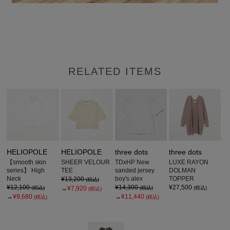
RELATED ITEMS
HELIOPOLE
HELIOPOLE
three dots
three dots
【smooth skin
SHEER VELOUR
TDxHP New
LUXE RAYON
series】 High
TEE
sanded jersey
DOLMAN
Neck
boy's alex
TOPPER
¥13,200
(税込)
¥12,100
¥14,300
¥27,500
(税込)
→
¥7,920
(税込)
(税込)
(税込)
→
¥9,680
→
¥11,440
(税込)
(税込)