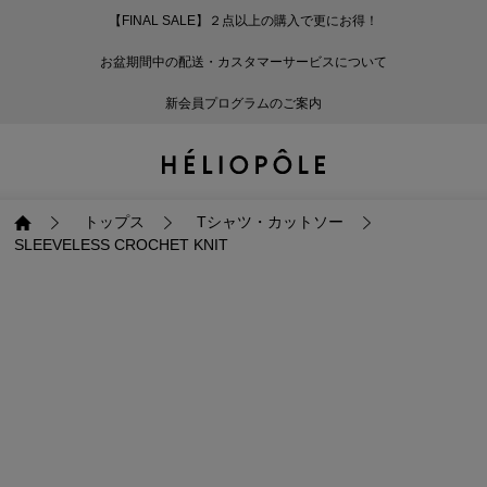
【FINAL SALE】２点以上の購入で更にお得！
戻る
戻る
戻る
戻る
戻る
戻る
戻る
戻る
戻る
戻る
戻る
戻る
戻る
戻る
戻る
戻る
戻る
戻る
戻る
戻る
戻る
お盆期間中の配送・カスタマーサービスについて
ログイン
ALL
ログイン
ALL
ジャケット・アウター
ALL
ALL（93）
ALL（601）
ALL（169）
ALL（90）
ALL（68）
ALL（59）
ALL（47）
ALL（116）
ALL（29）
ALL
ALL
ALL
ALL
ALL
ALL
新会員プログラムのご案内
新規会員登録
ジャケット・アウター
新規会員登録
ジャケット・アウター
トップス
ジャケット・アウター
コート（29）
Tシャツ・カットソー
パンツ（169）
スカート（90）
ワンピース（68）
サンダル（31）
トートバッグ（22）
傘（10）
ネックレス（9）
コート
Tシャツ・カットソ
サンダル
トートバッグ
傘
ネックレス
トップス
トップス
パンツ
トップス
ジャケット（34）
シャツ・ブラウス（1
パンプス（4）
ショルダーバッグ（
帽子（19）
ピアス・イヤリング
ジャケット
シャツ・ブラウス
パンプス
ショルダーバッグ
帽子
ピアス・イヤリング
トップス
Tシャツ・カットソー
SLEEVELESS CROCHET KNIT
パンツ
パンツ
スカート
パンツ
ブルゾン（25）
ニット（168）
ブーツ（6）
かごバッグ（1）
ヘアアクセサリー（
その他アクセサリー
ブルゾン
ニット
ブーツ
かごバッグ
ヘアアクセサリー
その他アクセサリー
スカート
スカート
ワンピース
スカート
ダウンジャケット（
スウェット（9）
スニーカー（3）
その他バッグ（9）
スカーフ・ストール
ダウンジャケット
スウェット
スニーカー
その他バッグ
スカーフ・ストール
（41）
ワンピース
ワンピース
シューズ
ワンピース
フーディ（6）
バレエシューズ（8）
フーディ
バレエシューズ
ベルト
ベルト（11）
バッグ
バッグ
バッグ
シューズ
ベスト・ジレ（30）
レザーシューズ（1）
ベスト・ジレ
レザーシューズ
グローブ
グローブ（6）