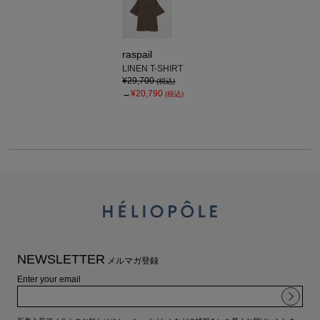
raspail
LINEN T-SHIRT
¥29,700
(税込)
→
¥20,790
(税込)
NEWSLETTER
メルマガ登録
Enter your email