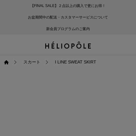
【FINAL SALE】２点以上の購入で更にお得！
戻る
戻る
戻る
戻る
戻る
戻る
戻る
戻る
戻る
戻る
戻る
戻る
戻る
戻る
戻る
戻る
戻る
戻る
戻る
戻る
戻る
お盆期間中の配送・カスタマーサービスについて
ログイン
ALL
ログイン
ALL
ジャケット・アウター
ALL
ALL（93）
ALL（601）
ALL（168）
ALL（90）
ALL（67）
ALL（59）
ALL（47）
ALL（116）
ALL（29）
ALL
ALL
ALL
ALL
ALL
ALL
新会員プログラムのご案内
新規会員登録
ジャケット・アウター
新規会員登録
ジャケット・アウター
トップス
ジャケット・アウター
コート（29）
Tシャツ・カットソー
パンツ（168）
スカート（90）
ワンピース（67）
サンダル（31）
トートバッグ（22）
傘（10）
ネックレス（9）
コート
Tシャツ・カットソ
サンダル
トートバッグ
傘
ネックレス
トップス
トップス
パンツ
トップス
ジャケット（34）
シャツ・ブラウス（1
パンプス（4）
ショルダーバッグ（
帽子（19）
ピアス・イヤリング
ジャケット
シャツ・ブラウス
パンプス
ショルダーバッグ
帽子
ピアス・イヤリング
スカート
I LINE SWEAT SKIRT
パンツ
パンツ
スカート
パンツ
ブルゾン（25）
ニット（168）
ブーツ（6）
かごバッグ（1）
ヘアアクセサリー（
その他アクセサリー
ブルゾン
ニット
ブーツ
かごバッグ
ヘアアクセサリー
その他アクセサリー
スカート
スカート
ワンピース
スカート
ダウンジャケット（
スウェット（9）
スニーカー（3）
その他バッグ（9）
スカーフ・ストール
ダウンジャケット
スウェット
スニーカー
その他バッグ
スカーフ・ストール
（41）
ワンピース
ワンピース
シューズ
ワンピース
フーディ（6）
バレエシューズ（8）
フーディ
バレエシューズ
ベルト
ベルト（11）
バッグ
バッグ
バッグ
シューズ
ベスト・ジレ（30）
レザーシューズ（1）
ベスト・ジレ
レザーシューズ
グローブ
グローブ（6）