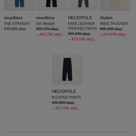
woadblue
woadblue
HELIOPOLE
Stylein
THE STRAIGHT
Slit Straight
FAKE LEATHER
WIDE TROUSER
TAPERED PANTs
¥30,800
¥29,700
¥35,200
(税込)
(税込)
(税込)
¥25,300
→
¥20,790
(税込)
→
¥24,640
(税込)
(税込)
→
¥15,180
(税込)
HELIOPOLE
PLEATED PANTS
¥30,800
(税込)
→
¥15,400
(税込)