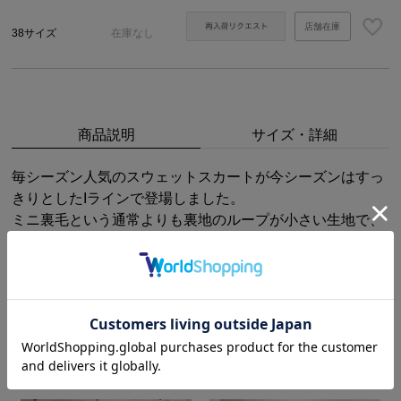
店舗在庫
38サイズ
在庫なし
商品説明
サイズ・詳細
毎シーズン人気のスウェットスカートが今シーズンはすっ
きりとしたIラインで登場しました。
ミニ裏毛という通常よりも裏地のループが小さい生地で、
厚みが減りボリュームが出すぎない素材のためすっきりと
したシルエットになっています。ウエストはドローコード
で調整でき、ストレッチが入っているので履き心地もバツ
グンです。
STAFF OUTFIT