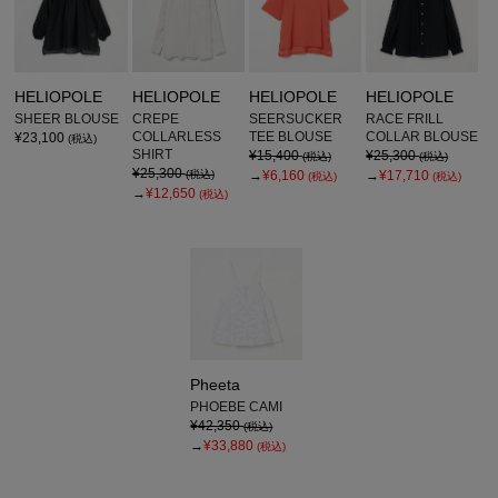
HELIOPOLE
HELIOPOLE
HELIOPOLE
HELIOPOLE
SHEER BLOUSE
CREPE
SEERSUCKER
RACE FRILL
COLLARLESS
TEE BLOUSE
COLLAR BLOUSE
¥23,100
(税込)
SHIRT
¥15,400
¥25,300
(税込)
(税込)
¥25,300
(税込)
→
¥6,160
→
¥17,710
(税込)
(税込)
→
¥12,650
(税込)
Pheeta
PHOEBE CAMI
¥42,350
(税込)
→
¥33,880
(税込)