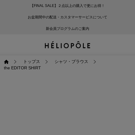
【FINAL SALE】２点以上の購入で更にお得！
戻る
戻る
戻る
戻る
戻る
戻る
戻る
戻る
戻る
戻る
戻る
戻る
戻る
戻る
戻る
戻る
戻る
戻る
戻る
戻る
戻る
お盆期間中の配送・カスタマーサービスについて
ログイン
ALL
ログイン
ALL
ジャケット・アウター
ALL
ALL（93）
ALL（599）
ALL（169）
ALL（90）
ALL（68）
ALL（59）
ALL（47）
ALL（116）
ALL（29）
ALL
ALL
ALL
ALL
ALL
ALL
新会員プログラムのご案内
新規会員登録
ジャケット・アウター
新規会員登録
ジャケット・アウター
トップス
ジャケット・アウター
コート（29）
Tシャツ・カットソー
パンツ（169）
スカート（90）
ワンピース（68）
サンダル（31）
トートバッグ（22）
傘（10）
ネックレス（9）
コート
Tシャツ・カットソ
サンダル
トートバッグ
傘
ネックレス
トップス
トップス
パンツ
トップス
ジャケット（34）
シャツ・ブラウス（1
パンプス（4）
ショルダーバッグ（
帽子（19）
ピアス・イヤリング
ジャケット
シャツ・ブラウス
パンプス
ショルダーバッグ
帽子
ピアス・イヤリング
トップス
シャツ・ブラウス
the EDITOR SHIRT
パンツ
パンツ
スカート
パンツ
ブルゾン（25）
ニット（166）
ブーツ（6）
かごバッグ（1）
ヘアアクセサリー（
その他アクセサリー
ブルゾン
ニット
ブーツ
かごバッグ
ヘアアクセサリー
その他アクセサリー
スカート
スカート
ワンピース
スカート
ダウンジャケット（
スウェット（9）
スニーカー（3）
その他バッグ（9）
スカーフ・ストール
ダウンジャケット
スウェット
スニーカー
その他バッグ
スカーフ・ストール
（41）
ワンピース
ワンピース
シューズ
ワンピース
フーディ（6）
バレエシューズ（8）
フーディ
バレエシューズ
ベルト
ベルト（11）
バッグ
バッグ
バッグ
シューズ
ベスト・ジレ（30）
レザーシューズ（1）
ベスト・ジレ
レザーシューズ
グローブ
グローブ（6）