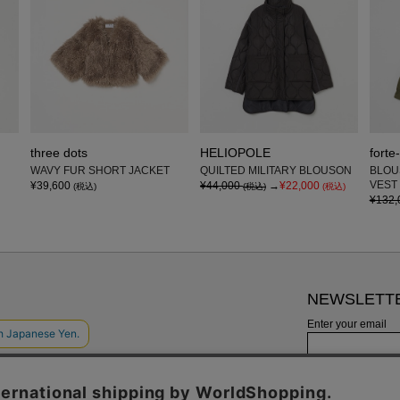
three dots
HELIOPOLE
forte-
WAVY FUR SHORT JACKET
QUILTED MILITARY BLOUSON
BLOU
VEST
¥39,600
¥44,000
→
¥22,000
(税込)
(税込)
(税込)
¥132,
NEWSLETT
Enter your email
新着入荷アイテム
します。