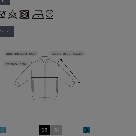
イド
ガイド
Sleeve length
49.3cm
Shoulder width
55cm
Width
57.5cm
36
38