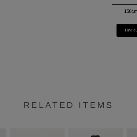
158c
Find o
RELATED ITEMS