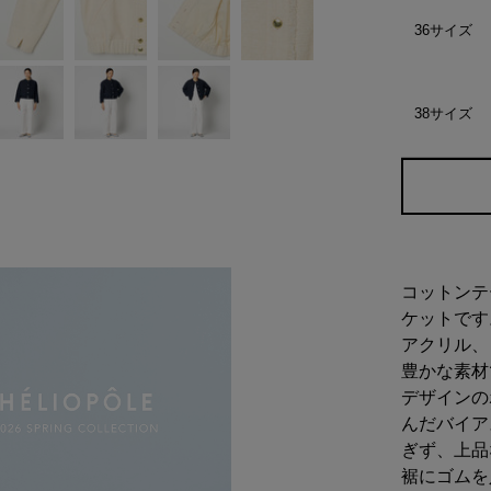
36サイズ
38サイズ
コットンテ
ケットです
アクリル、
豊かな素材
デザインの
んだバイア
ぎず、上品
裾にゴムを