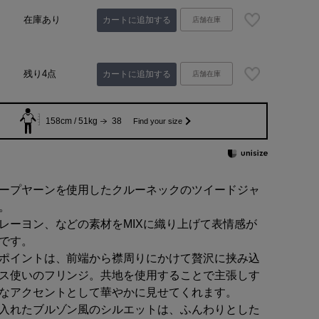
在庫あり
カートに追加する
店舗在庫
残り4点
カートに追加する
店舗在庫
158cm / 51kg
38
Find your size
ープヤーンを使用したクルーネックのツイードジャ
。
レーヨン、などの素材をMIXに織り上げて表情感が
です。
ポイントは、前端から襟周りにかけて贅沢に挟み込
ス使いのフリンジ。共地を使用することで主張しす
なアクセントとして華やかに見せてくれます。
入れたブルゾン風のシルエットは、ふんわりとした