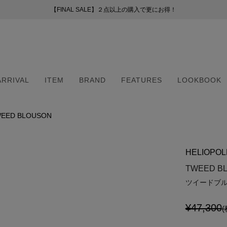
【FINAL SALE】２点以上の購入で更にお得！
【FINAL SALE】２点以上の購入で更にお得！
お盆期間中の配送・カスタマーサービスについて
新会員プログラムのご案内
（254）
ー
ARRIVAL
ITEM
BRAND
FEATURES
LOOKBOOK
51）
8）
（6）
EED BLOUSON
ARRIVAL
ITEM
BRAND
FEATURES
LOOKBOOK
2）
（6）
HELIOPOL
5）
・マフラー
・マフラー
TWEED B
ツイードブ
¥47,300
(