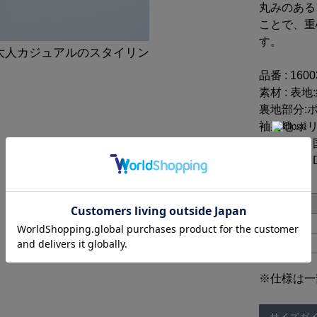
丸みのある
ことで、重
す。
大人カジュアルのスタイリン
品番 : 160
素材 : 表
裏地部分:ポ
袖裏地:ポリ
原産国 : 中
洗濯方法 : 
サイズ
36
38
※仕様は一