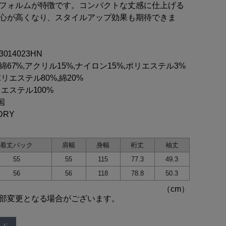
フォルムが特徴です。コンパクトな丈感に仕上げる
心が高くなり、スタイルアップ効果も期待できま
03014023HN
地:綿67%,アクリル15%,ナイロン15%,ポリエステル3%
リエステル80%,綿20%
エステル100%
国
DRY
着丈バック
肩幅
身幅
裄丈
袖丈
55
55
115
77.3
49.3
56
56
118
78.8
50.3
部変更となる場合がございます。