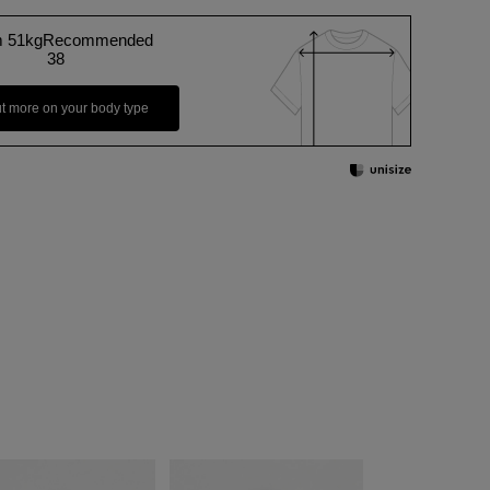
m 51kgRecommended
38
ut more on your body type