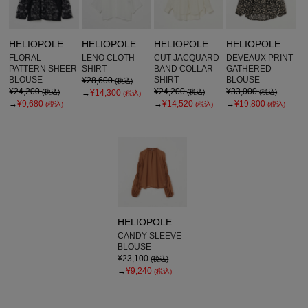
HELIOPOLE
HELIOPOLE
HELIOPOLE
HELIOPOLE
FLORAL
LENO CLOTH
CUT JACQUARD
DEVEAUX PRINT
PATTERN SHEER
SHIRT
BAND COLLAR
GATHERED
BLOUSE
SHIRT
BLOUSE
¥28,600
(税込)
¥24,200
¥24,200
¥33,000
(税込)
→
¥14,300
(税込)
(税込)
(税込)
→
¥9,680
→
¥14,520
→
¥19,800
(税込)
(税込)
(税込)
HELIOPOLE
CANDY SLEEVE
BLOUSE
¥23,100
(税込)
→
¥9,240
(税込)