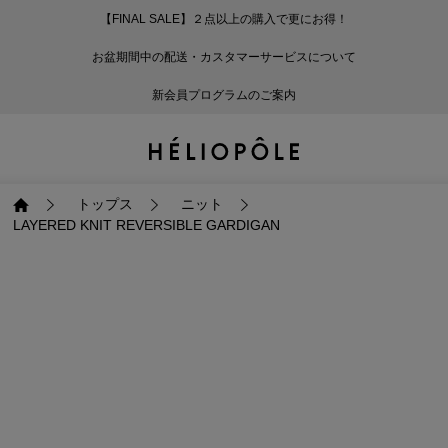
【FINAL SALE】２点以上の購入で更にお得！
戻る
戻る
戻る
戻る
戻る
戻る
戻る
戻る
戻る
戻る
戻る
戻る
戻る
戻る
戻る
戻る
戻る
戻る
戻る
戻る
戻る
お盆期間中の配送・カスタマーサービスについて
ログイン
ALL
ログイン
ALL
ジャケット・アウター
ALL
ALL（93）
ALL（601）
ALL（168）
ALL（90）
ALL（67）
ALL（59）
ALL（47）
ALL（116）
ALL（29）
ALL
ALL
ALL
ALL
ALL
ALL
新会員プログラムのご案内
新規会員登録
ジャケット・アウター
新規会員登録
ジャケット・アウター
トップス
ジャケット・アウター
コート（29）
Tシャツ・カットソー
パンツ（168）
スカート（90）
ワンピース（67）
サンダル（31）
トートバッグ（22）
傘（10）
ネックレス（9）
コート
Tシャツ・カットソ
サンダル
トートバッグ
傘
ネックレス
トップス
トップス
パンツ
トップス
ジャケット（34）
シャツ・ブラウス（1
パンプス（4）
ショルダーバッグ（
帽子（19）
ピアス・イヤリング
ジャケット
シャツ・ブラウス
パンプス
ショルダーバッグ
帽子
ピアス・イヤリング
トップス
ニット
LAYERED KNIT REVERSIBLE GARDIGAN
パンツ
パンツ
スカート
パンツ
ブルゾン（25）
ニット（168）
ブーツ（6）
かごバッグ（1）
ヘアアクセサリー（
その他アクセサリー
ブルゾン
ニット
ブーツ
かごバッグ
ヘアアクセサリー
その他アクセサリー
スカート
スカート
ワンピース
スカート
ダウンジャケット（
スウェット（9）
スニーカー（3）
その他バッグ（9）
スカーフ・ストール
ダウンジャケット
スウェット
スニーカー
その他バッグ
スカーフ・ストール
（41）
ワンピース
ワンピース
シューズ
ワンピース
フーディ（6）
バレエシューズ（8）
フーディ
バレエシューズ
ベルト
ベルト（11）
バッグ
バッグ
バッグ
シューズ
ベスト・ジレ（30）
レザーシューズ（1）
ベスト・ジレ
レザーシューズ
グローブ
グローブ（6）