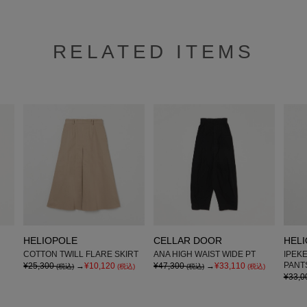
RELATED ITEMS
HELIOPOLE
CELLAR DOOR
HEL
COTTON TWILL FLARE SKIRT
ANA HIGH WAIST WIDE PT
IPEK
PANT
¥25,300
→
¥10,120
¥47,300
→
¥33,110
(税込)
(税込)
(税込)
(税込)
¥33,0