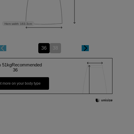
Hem width
163.3cm
36
38
m 51kgRecommended
36
ut more on your body type