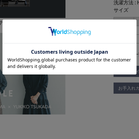
洗濯方法 : 
サイズ
神アウター5
36
38
※仕様は一
サイズガ
お手入れ
！