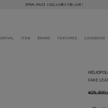
【FINAL SALE】２点以上の購入で更にお得！
【FINAL SALE】２点以上の購入で更にお得！
お盆期間中の配送・カスタマーサービスについて
新会員プログラムのご案内
（254）
ー
ARRIVAL
ITEM
BRAND
FEATURES
LOOKBOOK
51）
8）
（6）
ARRIVAL
ITEM
BRAND
FEATURES
LOOKBOOK
2）
（6）
HELIOPOL
5）
・マフラー
・マフラー
FAKE LEA
¥25,300
(