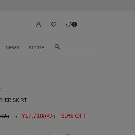
0
NEWS
STORE
0
NEWS
STORE
E
THER SKIRT
→
¥
17,710
30% OFF
税込)
(税込)