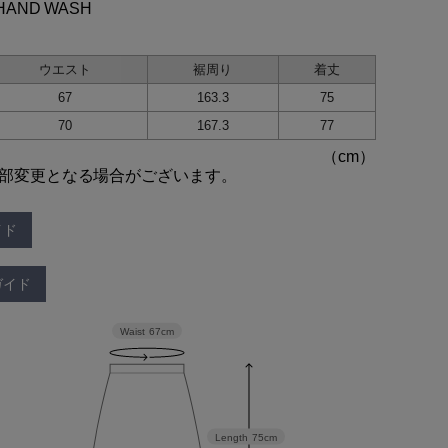
HAND WASH
ウエスト
裾周り
着丈
67
163.3
75
70
167.3
77
部変更となる場合がございます。
イド
ガイド
Waist
67cm
Length
75cm