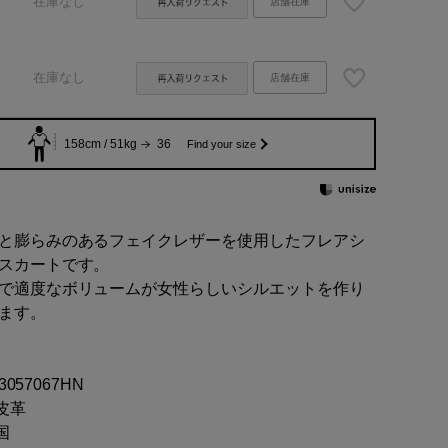
在庫なし
店舗在庫
在庫なし
店舗在庫
158cm / 51kg
36
Find your size
と膨らみのあるフェイクレザーを使用したフレアシ
スカートです。
で適度なボリュームが女性らしいシルエットを作り
ます。
03057067HN
成皮革
国