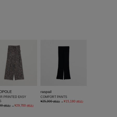
IOPOLE
raspail
ER PRINTED EASY
COMFORT PANTS
S
¥25,300
→
¥15,180
(税込)
(税込)
00
→
¥29,700
(税込)
(税込)