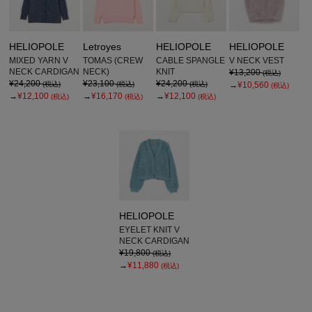
HELIOPOLE
Letroyes
HELIOPOLE
HELIOPOLE
MIXED YARN V
TOMAS (CREW
CABLE SPANGLE
V NECK VEST
NECK CARDIGAN
NECK)
KNIT
¥13,200
(税込)
¥24,200
¥23,100
¥24,200
(税込)
(税込)
(税込)
→
¥10,560
(税込)
→
¥12,100
→
¥16,170
→
¥12,100
(税込)
(税込)
(税込)
HELIOPOLE
EYELET KNIT V
NECK CARDIGAN
¥19,800
(税込)
→
¥11,880
(税込)