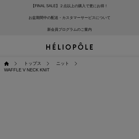
【FINAL SALE】２点以上の購入で更にお得！
戻る
戻る
戻る
戻る
戻る
戻る
戻る
戻る
戻る
戻る
戻る
戻る
戻る
戻る
戻る
戻る
戻る
戻る
戻る
戻る
戻る
お盆期間中の配送・カスタマーサービスについて
ログイン
ALL
ログイン
ALL
ジャケット・アウター
ALL
ALL（93）
ALL（601）
ALL（168）
ALL（90）
ALL（67）
ALL（59）
ALL（47）
ALL（116）
ALL（29）
ALL
ALL
ALL
ALL
ALL
ALL
新会員プログラムのご案内
新規会員登録
ジャケット・アウター
新規会員登録
ジャケット・アウター
トップス
ジャケット・アウター
コート（29）
Tシャツ・カットソー
パンツ（168）
スカート（90）
ワンピース（67）
サンダル（31）
トートバッグ（22）
傘（10）
ネックレス（9）
コート
Tシャツ・カットソ
サンダル
トートバッグ
傘
ネックレス
トップス
トップス
パンツ
トップス
ジャケット（34）
シャツ・ブラウス（1
パンプス（4）
ショルダーバッグ（
帽子（19）
ピアス・イヤリング
ジャケット
シャツ・ブラウス
パンプス
ショルダーバッグ
帽子
ピアス・イヤリング
トップス
ニット
WAFFLE V NECK KNIT
パンツ
パンツ
スカート
パンツ
ブルゾン（25）
ニット（168）
ブーツ（6）
かごバッグ（1）
ヘアアクセサリー（
その他アクセサリー
ブルゾン
ニット
ブーツ
かごバッグ
ヘアアクセサリー
その他アクセサリー
スカート
スカート
ワンピース
スカート
ダウンジャケット（
スウェット（9）
スニーカー（3）
その他バッグ（9）
スカーフ・ストール
ダウンジャケット
スウェット
スニーカー
その他バッグ
スカーフ・ストール
（41）
ワンピース
ワンピース
シューズ
ワンピース
フーディ（6）
バレエシューズ（8）
フーディ
バレエシューズ
ベルト
ベルト（11）
バッグ
バッグ
バッグ
シューズ
ベスト・ジレ（30）
レザーシューズ（1）
ベスト・ジレ
レザーシューズ
グローブ
グローブ（6）