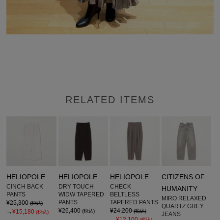
RELATED ITEMS
HELIOPOLE
HELIOPOLE
HELIOPOLE
CITIZENS OF
CINCH BACK
DRY TOUCH
CHECK
HUMANITY
PANTS
WIDW TAPERED
BELTLESS
MIRO RELAXED
PANTS
TAPERED PANTS
¥25,300
(税込)
QUARTZ GREY
¥26,400
¥24,200
→
¥15,180
(税込)
(税込)
(税込)
JEANS
→
¥12,100
(税込)