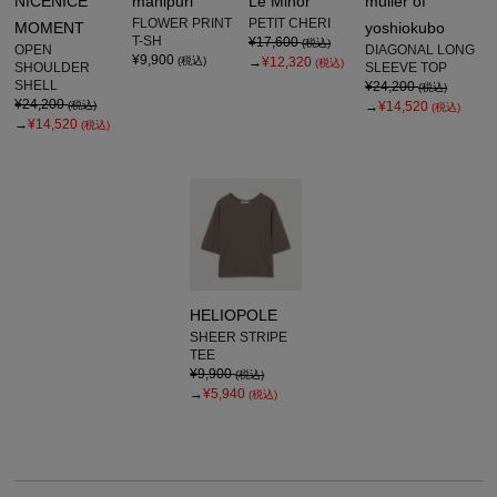
NICENICE
manipuri
Le Minor
muller of
FLOWER PRINT
PETIT CHERI
MOMENT
yoshiokubo
T-SH
¥17,600
(税込)
OPEN
DIAGONAL LONG
¥9,900
(税込)
→
¥12,320
(税込)
SHOULDER
SLEEVE TOP
SHELL
¥24,200
(税込)
¥24,200
(税込)
→
¥14,520
(税込)
→
¥14,520
(税込)
HELIOPOLE
SHEER STRIPE
TEE
¥9,900
(税込)
→
¥5,940
(税込)