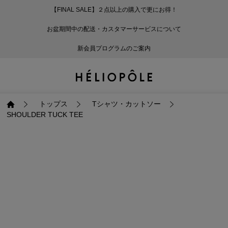
【FINAL SALE】２点以上の購入で更にお得！
戻る
戻る
戻る
戻る
戻る
戻る
戻る
戻る
戻る
戻る
戻る
戻る
戻る
戻る
戻る
戻る
戻る
戻る
戻る
戻る
戻る
お盆期間中の配送・カスタマーサービスについて
ログイン
ALL
ログイン
ALL
ジャケット・アウター
ALL
ALL（93）
ALL（601）
ALL（169）
ALL（90）
ALL（67）
ALL（59）
ALL（47）
ALL（116）
ALL（29）
ALL
ALL
ALL
ALL
ALL
ALL
新会員プログラムのご案内
新規会員登録
ジャケット・アウター
新規会員登録
ジャケット・アウター
トップス
ジャケット・アウター
コート（29）
Tシャツ・カットソー
パンツ（169）
スカート（90）
ワンピース（67）
サンダル（31）
トートバッグ（22）
傘（10）
ネックレス（9）
コート
Tシャツ・カットソ
サンダル
トートバッグ
傘
ネックレス
トップス
トップス
パンツ
トップス
ジャケット（34）
シャツ・ブラウス（1
パンプス（4）
ショルダーバッグ（
帽子（19）
ピアス・イヤリング
ジャケット
シャツ・ブラウス
パンプス
ショルダーバッグ
帽子
ピアス・イヤリング
トップス
Tシャツ・カットソー
SHOULDER TUCK TEE
パンツ
パンツ
スカート
パンツ
ブルゾン（25）
ニット（168）
ブーツ（6）
かごバッグ（1）
ヘアアクセサリー（
その他アクセサリー
ブルゾン
ニット
ブーツ
かごバッグ
ヘアアクセサリー
その他アクセサリー
スカート
スカート
ワンピース
スカート
ダウンジャケット（
スウェット（9）
スニーカー（3）
その他バッグ（9）
スカーフ・ストール
ダウンジャケット
スウェット
スニーカー
その他バッグ
スカーフ・ストール
（41）
ワンピース
ワンピース
シューズ
ワンピース
フーディ（6）
バレエシューズ（8）
フーディ
バレエシューズ
ベルト
ベルト（11）
バッグ
バッグ
バッグ
シューズ
ベスト・ジレ（30）
レザーシューズ（1）
ベスト・ジレ
レザーシューズ
グローブ
グローブ（6）