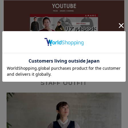
「AMARC CHANNEL」SHOP CRUISE
STAFF OUTFIT