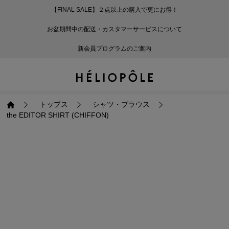
【FINAL SALE】２点以上の購入で更にお得！
戻る
戻る
戻る
戻る
戻る
戻る
戻る
戻る
戻る
戻る
戻る
戻る
戻る
戻る
戻る
戻る
戻る
戻る
戻る
戻る
戻る
お盆期間中の配送・カスタマーサービスについて
ログイン
ALL
ログイン
ALL
ジャケット・アウター
ALL
ALL（93）
ALL（601）
ALL（168）
ALL（90）
ALL（67）
ALL（59）
ALL（47）
ALL（116）
ALL（29）
ALL
ALL
ALL
ALL
ALL
ALL
新会員プログラムのご案内
新規会員登録
ジャケット・アウター
新規会員登録
ジャケット・アウター
トップス
ジャケット・アウター
コート（29）
Tシャツ・カットソー
パンツ（168）
スカート（90）
ワンピース（67）
サンダル（31）
トートバッグ（22）
傘（10）
ネックレス（9）
コート
Tシャツ・カットソ
サンダル
トートバッグ
傘
ネックレス
トップス
トップス
パンツ
トップス
ジャケット（34）
シャツ・ブラウス（1
パンプス（4）
ショルダーバッグ（
帽子（19）
ピアス・イヤリング
ジャケット
シャツ・ブラウス
パンプス
ショルダーバッグ
帽子
ピアス・イヤリング
トップス
シャツ・ブラウス
the EDITOR SHIRT (CHIFFON)
パンツ
パンツ
スカート
パンツ
ブルゾン（25）
ニット（168）
ブーツ（6）
かごバッグ（1）
ヘアアクセサリー（
その他アクセサリー
ブルゾン
ニット
ブーツ
かごバッグ
ヘアアクセサリー
その他アクセサリー
スカート
スカート
ワンピース
スカート
ダウンジャケット（
スウェット（9）
スニーカー（3）
その他バッグ（9）
スカーフ・ストール
ダウンジャケット
スウェット
スニーカー
その他バッグ
スカーフ・ストール
（41）
ワンピース
ワンピース
シューズ
ワンピース
フーディ（6）
バレエシューズ（8）
フーディ
バレエシューズ
ベルト
ベルト（11）
バッグ
バッグ
バッグ
シューズ
ベスト・ジレ（30）
レザーシューズ（1）
ベスト・ジレ
レザーシューズ
グローブ
グローブ（6）