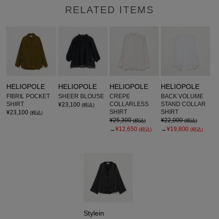
RELATED ITEMS
HELIOPOLE
HELIOPOLE
HELIOPOLE
HELIOPOLE
FIBRIL POCKET
SHEER BLOUSE
CREPE
BACK VOLUME
SHIRT
COLLARLESS
STAND COLLAR
¥23,100
(税込)
SHIRT
SHIRT
¥23,100
(税込)
¥25,300
¥22,000
(税込)
(税込)
→
¥12,650
→
¥19,800
(税込)
(税込)
Stylein