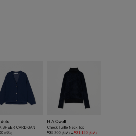
 dots
H.A.Owell
K SHEER CARDIGAN
Check Turtle Neck Top
00
¥35,200
→
¥21,120
(税込)
(税込)
(税込)