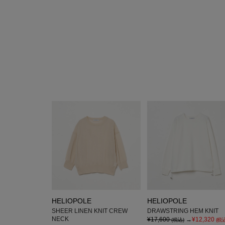
HELIOPOLE
HELIOPOLE
SHEER LINEN KNIT CREW
DRAWSTRING HEM KNIT
NECK
¥17,600
→
¥12,320
(税込)
(税