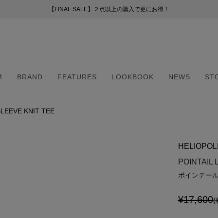
【FINAL SALE】２点以上の購入で更にお得！
【FINAL SALE】２点以上の購入で更にお得！
お荷物のお届けについて
新会員プログラムのご案内
（255）
ー
M
BRAND
FEATURES
LOOKBOOK
NEWS
ST
41）
8）
（6）
SLEEVE KNIT TEE
M
BRAND
FEATURES
LOOKBOOK
NEWS
ST
2）
（6）
HELIOPOL
5）
・マフラー
・マフラー
POINTAIL 
ポインテール
¥17,600
(