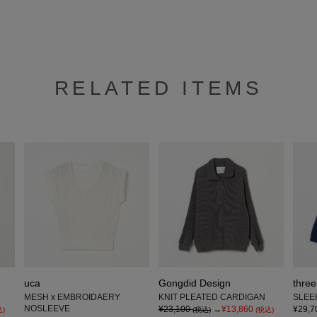
RELATED ITEMS
uca
Gongdid Design
three
MESH x EMBROIDAERY
KNIT PLEATED CARDIGAN
SLEE
NOSLEEVE
¥23,100
→
¥13,860
¥29,7
込)
(税込)
(税込)