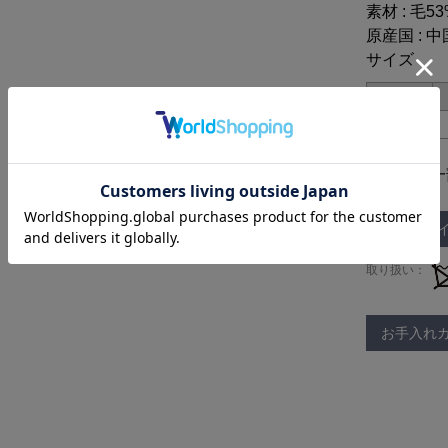
素材 : 毛5
原産国 : 中
サイズ
38
※仕様は一
サイズガ
取り扱い：
お手入れ