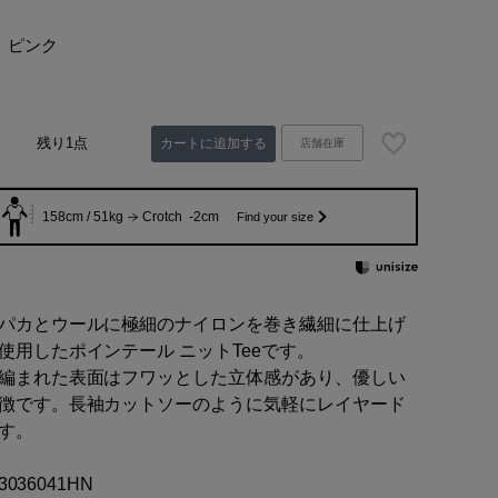
ピンク
残り1点
カートに追加する
店舗在庫
158cm / 51kg
Crotch -2cm
Find your size
パカとウールに極細のナイロンを巻き繊細に仕上げ
使用したポインテール ニットTeeです。
編まれた表面はフワッとした立体感があり、優しい
徴です。長袖カットソーのように気軽にレイヤード
す。
03036041HN