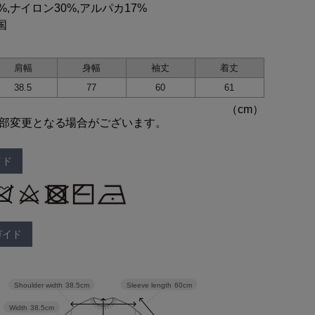
3%,ナイロン30%,アルパカ17%
国
肩幅
身幅
袖丈
着丈
38.5
77
60
61
部変更となる場合がございます。
イド
ガイド
Sleeve length
60cm
Shoulder width
38.5cm
Width
38.5cm