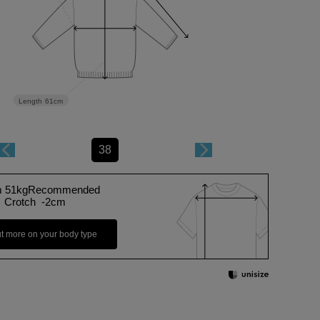
Length
61cm
38
m 51kgRecommended
Crotch -2cm
ut more on your body type