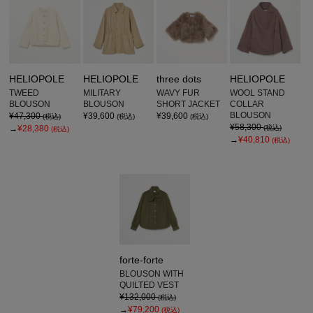
HELIOPOLE
HELIOPOLE
three dots
HELIOPOLE
TWEED
MILITARY
WAVY FUR
WOOL STAND
BLOUSON
BLOUSON
SHORT JACKET
COLLAR
BLOUSON
¥47,300
¥39,600
¥39,600
(税込)
(税込)
(税込)
¥58,300
→
¥28,380
(税込)
(税込)
→
¥40,810
(税込)
forte-forte
BLOUSON WITH
QUILTED VEST
¥132,000
(税込)
→
¥79,200
(税込)