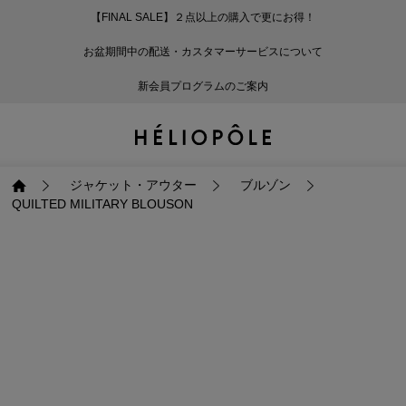
【FINAL SALE】２点以上の購入で更にお得！
戻る
戻る
戻る
戻る
戻る
戻る
戻る
戻る
戻る
戻る
戻る
戻る
戻る
戻る
戻る
戻る
戻る
戻る
戻る
戻る
戻る
お盆期間中の配送・カスタマーサービスについて
ログイン
ALL
ログイン
ALL
ジャケット・アウター
ALL
ALL（87）
ALL（600）
ALL（168）
ALL（89）
ALL（64）
ALL（59）
ALL（47）
ALL（115）
ALL（29）
ALL
ALL
ALL
ALL
ALL
ALL
新会員プログラムのご案内
新規会員登録
ジャケット・アウター
新規会員登録
ジャケット・アウター
トップス
ジャケット・アウター
コート（29）
Tシャツ・カットソー
パンツ（168）
スカート（89）
ワンピース（64）
サンダル（31）
トートバッグ（22）
傘（10）
ネックレス（9）
コート
Tシャツ・カットソ
サンダル
トートバッグ
傘
ネックレス
トップス
トップス
パンツ
トップス
ジャケット（31）
シャツ・ブラウス（1
パンプス（4）
ショルダーバッグ（
帽子（19）
ピアス・イヤリング
ジャケット
シャツ・ブラウス
パンプス
ショルダーバッグ
帽子
ピアス・イヤリング
ジャケット・アウター
ブルゾン
QUILTED MILITARY BLOUSON
パンツ
パンツ
スカート
パンツ
ブルゾン（22）
ニット（168）
ブーツ（6）
かごバッグ（1）
ヘアアクセサリー（
その他アクセサリー
ブルゾン
ニット
ブーツ
かごバッグ
ヘアアクセサリー
その他アクセサリー
スカート
スカート
ワンピース
スカート
ダウンジャケット（
スウェット（9）
スニーカー（3）
その他バッグ（9）
スカーフ・ストール
ダウンジャケット
スウェット
スニーカー
その他バッグ
スカーフ・ストール
（41）
ワンピース
ワンピース
シューズ
ワンピース
フーディ（6）
バレエシューズ（8）
フーディ
バレエシューズ
ベルト
ベルト（10）
バッグ
バッグ
バッグ
シューズ
ベスト・ジレ（30）
レザーシューズ（1）
ベスト・ジレ
レザーシューズ
グローブ
グローブ（6）