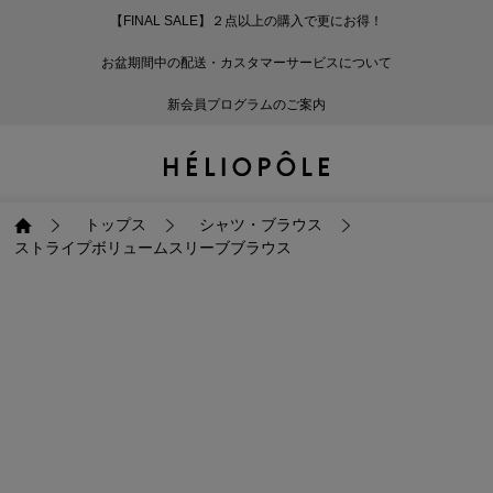
【FINAL SALE】２点以上の購入で更にお得！
戻る
戻る
戻る
戻る
戻る
戻る
戻る
戻る
戻る
戻る
戻る
戻る
戻る
戻る
戻る
戻る
戻る
戻る
戻る
戻る
戻る
お盆期間中の配送・カスタマーサービスについて
ログイン
ALL
ログイン
ALL
ジャケット・アウター
ALL
ALL（93）
ALL（601）
ALL（169）
ALL（90）
ALL（68）
ALL（59）
ALL（47）
ALL（116）
ALL（29）
ALL
ALL
ALL
ALL
ALL
ALL
新会員プログラムのご案内
新規会員登録
ジャケット・アウター
新規会員登録
ジャケット・アウター
トップス
ジャケット・アウター
コート（29）
Tシャツ・カットソー
パンツ（169）
スカート（90）
ワンピース（68）
サンダル（31）
トートバッグ（22）
傘（10）
ネックレス（9）
コート
Tシャツ・カットソ
サンダル
トートバッグ
傘
ネックレス
トップス
トップス
パンツ
トップス
ジャケット（34）
シャツ・ブラウス（1
パンプス（4）
ショルダーバッグ（
帽子（19）
ピアス・イヤリング
ジャケット
シャツ・ブラウス
パンプス
ショルダーバッグ
帽子
ピアス・イヤリング
トップス
シャツ・ブラウス
ストライプボリュームスリーブブラウス
パンツ
パンツ
スカート
パンツ
ブルゾン（25）
ニット（168）
ブーツ（6）
かごバッグ（1）
ヘアアクセサリー（
その他アクセサリー
ブルゾン
ニット
ブーツ
かごバッグ
ヘアアクセサリー
その他アクセサリー
スカート
スカート
ワンピース
スカート
ダウンジャケット（
スウェット（9）
スニーカー（3）
その他バッグ（9）
スカーフ・ストール
ダウンジャケット
スウェット
スニーカー
その他バッグ
スカーフ・ストール
（41）
ワンピース
ワンピース
シューズ
ワンピース
フーディ（6）
バレエシューズ（8）
フーディ
バレエシューズ
ベルト
ベルト（11）
バッグ
バッグ
バッグ
シューズ
ベスト・ジレ（30）
レザーシューズ（1）
ベスト・ジレ
レザーシューズ
グローブ
グローブ（6）