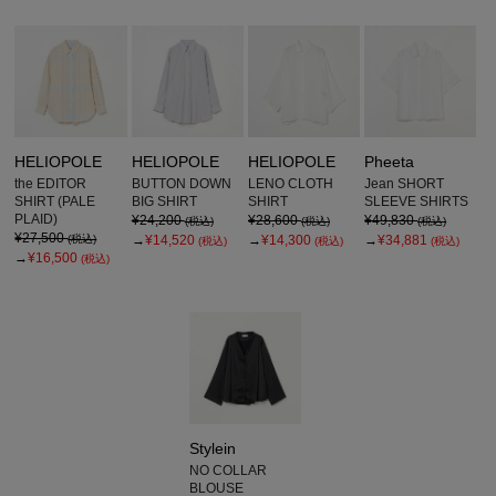
HELIOPOLE
HELIOPOLE
HELIOPOLE
Pheeta
the EDITOR
BUTTON DOWN
LENO CLOTH
Jean SHORT
SHIRT (PALE
BIG SHIRT
SHIRT
SLEEVE SHIRTS
PLAID)
¥24,200
¥28,600
¥49,830
(税込)
(税込)
(税込)
¥27,500
(税込)
→
¥14,520
→
¥14,300
→
¥34,881
(税込)
(税込)
(税込)
→
¥16,500
(税込)
Stylein
NO COLLAR
BLOUSE