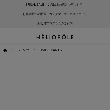
【FINAL SALE】２点以上の購入で更にお得！
戻る
戻る
戻る
戻る
戻る
戻る
戻る
戻る
戻る
戻る
戻る
戻る
戻る
戻る
戻る
戻る
戻る
戻る
戻る
戻る
戻る
お盆期間中の配送・カスタマーサービスについて
ログイン
ALL
ログイン
ALL
ジャケット・アウター
ALL
ALL（93）
ALL（601）
ALL（169）
ALL（90）
ALL（68）
ALL（59）
ALL（47）
ALL（116）
ALL（29）
ALL
ALL
ALL
ALL
ALL
ALL
新会員プログラムのご案内
新規会員登録
ジャケット・アウター
新規会員登録
ジャケット・アウター
トップス
ジャケット・アウター
コート（29）
Tシャツ・カットソー
パンツ（169）
スカート（90）
ワンピース（68）
サンダル（31）
トートバッグ（22）
傘（10）
ネックレス（9）
コート
Tシャツ・カットソ
サンダル
トートバッグ
傘
ネックレス
トップス
トップス
パンツ
トップス
ジャケット（34）
シャツ・ブラウス（1
パンプス（4）
ショルダーバッグ（
帽子（19）
ピアス・イヤリング
ジャケット
シャツ・ブラウス
パンプス
ショルダーバッグ
帽子
ピアス・イヤリング
パンツ
WIDE PANTS
パンツ
パンツ
スカート
パンツ
ブルゾン（25）
ニット（168）
ブーツ（6）
かごバッグ（1）
ヘアアクセサリー（
その他アクセサリー
ブルゾン
ニット
ブーツ
かごバッグ
ヘアアクセサリー
その他アクセサリー
スカート
スカート
ワンピース
スカート
ダウンジャケット（
スウェット（9）
スニーカー（3）
その他バッグ（9）
スカーフ・ストール
ダウンジャケット
スウェット
スニーカー
その他バッグ
スカーフ・ストール
（41）
ワンピース
ワンピース
シューズ
ワンピース
フーディ（6）
バレエシューズ（8）
フーディ
バレエシューズ
ベルト
ベルト（11）
バッグ
バッグ
バッグ
シューズ
ベスト・ジレ（30）
レザーシューズ（1）
ベスト・ジレ
レザーシューズ
グローブ
グローブ（6）