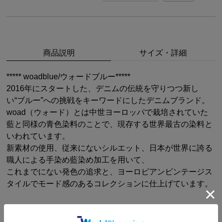
商品説明
サイズ・詳細
***** woadblue/ウォードブルー*****
2016年にスタートした、デニムの伝統を守りつつ新し
い“ブルー”への挑戦をキーワードにしたデニムブランド。
woad（ウォード）とは中世ヨーロッパで栽培されていた
藍と同様の青色染料のことで、現存する世界最古の染料と
いわれています。
新素材の使用、従来にないシルエット、日本が世界に誇る
職人による手染め藍染め加工を用いて、
これまでにない発色の追求と、ヨーロピアンビンテージス
タイルでモード感のあるコレクションに仕上げています。
STAFF OUTFIT