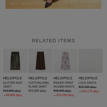
RELATED ITEMS
HELIOPOLE
HELIOPOLE
HELIOPOLE
HELIOPOLE
GLITTER KNIT
COTTONLAWN
IPEKER PRINT
LACE PANTS
SKIRT
FLARE SKIRT
PAJAMA PANTS
¥23,100
(税込)
¥19,800
¥22,000
¥38,500
(税込)
(税込)
(税込)
→
¥16,170
(税込)
→
¥9,900
→
¥19,250
(税込)
(税込)