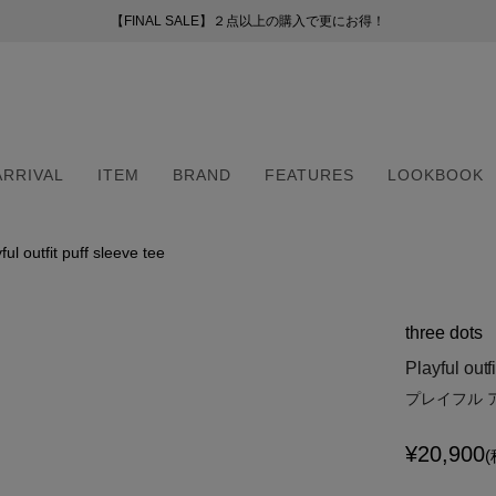
【FINAL SALE】２点以上の購入で更にお得！
【FINAL SALE】２点以上の購入で更にお得！
お盆期間中の配送・カスタマーサービスについて
新会員プログラムのご案内
（254）
ー
ARRIVAL
ITEM
BRAND
FEATURES
LOOKBOOK
51）
8）
（6）
ful outfit puff sleeve tee
ARRIVAL
ITEM
BRAND
FEATURES
LOOKBOOK
2）
（6）
three dots
5）
・マフラー
・マフラー
Playful outf
プレイフル 
¥
20,900
(