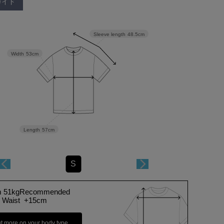
ガイド
Sleeve length
48.5cm
Width
53cm
Length
57cm
S
m 51kgRecommended
Waist +15cm
ut more on your body type