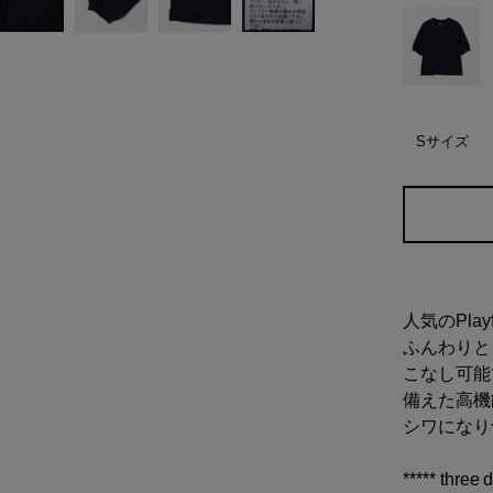
Sサイズ
人気のPla
ふんわりと
こなし可能
備えた高機
シワになり
***** thre