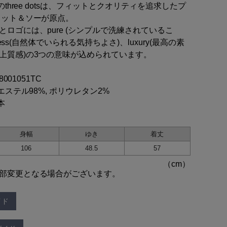
れのthree dotsは、フィットとクオリティを追求したプ
カット＆ソーが原点。
とロゴには、pure (シンプルで洗練されているこ
rtless(自然体でいられる気持ちよさ)、luxury(最高の素
上質感)の3つの意味が込められています。
48001051TC
リエステル98%, ポリウレタン2%
本
身幅
ゆき
着丈
106
48.5
57
部変更となる場合がございます。
イド