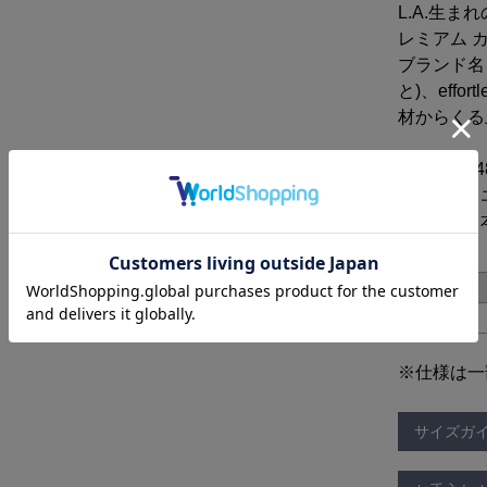
L.A.生ま
レミアム 
ブランド名
と)、effo
材からくる
品番 : 257
素材 : ポ
原産国 : 日
サイズ
S
※仕様は一
サイズガ