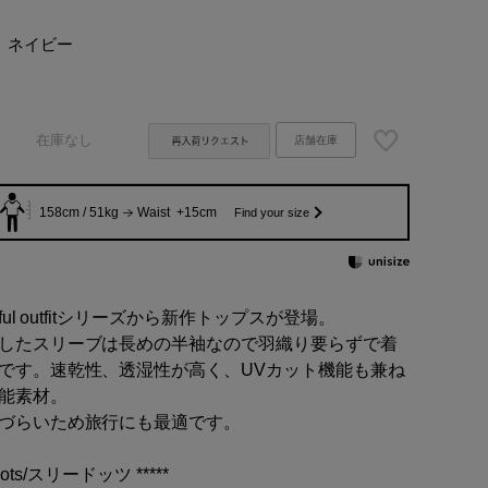
ネイビー
在庫なし
店舗在庫
158cm / 51kg
Waist +15cm
Find your size
yful outfitシリーズから新作トップスが登場。
したスリーブは長めの半袖なので羽織り要らずで着
です。速乾性、透湿性が高く、UVカット機能も兼ね
能素材。
づらいため旅行にも最適です。
e dots/スリードッツ *****