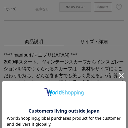
店舗在庫
Fサイズ
在庫なし
商品説明
サイズ・詳細
***** manipuri /マニプリ(JAPAN) ****
2009年スタート。ヴィンテージスカーフからインスピレー
ションを得てつくられるスカーフは、素材やサイズにもこ
だわりを持ち、どんな巻き方でも美しく見えるよう計算さ
れています。毎シーズン、研究を重ね進化し続けるマニプ
リのシルクスカーフ、ストールは全て熟練の職人により、
一版ずつ手作業で丁寧に染め上げる手捺染（ハンドプリン
ト）で作られています。
STAFF OUTFIT