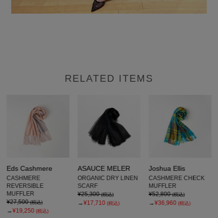
RELATED ITEMS
Eds Cashmere
ASAUCE MELER
Joshua Ellis
CASHMERE
ORGANIC DRY LINEN
CASHMERE CHECK
REVERSIBLE
SCARF
MUFFLER
MUFFLER
¥25,300
¥52,800
(税込)
(税込)
¥27,500
(税込)
→
¥17,710
→
¥36,960
(税込)
(税込)
→
¥19,250
(税込)