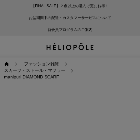
【FINAL SALE】２点以上の購入で更にお得！
戻る
戻る
戻る
戻る
戻る
戻る
戻る
戻る
戻る
戻る
戻る
戻る
戻る
戻る
戻る
戻る
戻る
戻る
戻る
戻る
戻る
お盆期間中の配送・カスタマーサービスについて
ログイン
ALL
ログイン
ALL
ジャケット・アウター
ALL
ALL（93）
ALL（601）
ALL（169）
ALL（90）
ALL（68）
ALL（59）
ALL（47）
ALL（116）
ALL（29）
ALL
ALL
ALL
ALL
ALL
ALL
新会員プログラムのご案内
新規会員登録
ジャケット・アウター
新規会員登録
ジャケット・アウター
トップス
ジャケット・アウター
コート（29）
Tシャツ・カットソー
パンツ（169）
スカート（90）
ワンピース（68）
サンダル（31）
トートバッグ（22）
傘（10）
ネックレス（9）
コート
Tシャツ・カットソ
サンダル
トートバッグ
傘
ネックレス
トップス
トップス
パンツ
トップス
ジャケット（34）
シャツ・ブラウス（1
パンプス（4）
ショルダーバッグ（
帽子（19）
ピアス・イヤリング
ジャケット
シャツ・ブラウス
パンプス
ショルダーバッグ
帽子
ピアス・イヤリング
ファッション雑貨
スカーフ・ストール・マフラー
manipuri DIAMOND SCARF
パンツ
パンツ
スカート
パンツ
ブルゾン（25）
ニット（168）
ブーツ（6）
かごバッグ（1）
ヘアアクセサリー（
その他アクセサリー
ブルゾン
ニット
ブーツ
かごバッグ
ヘアアクセサリー
その他アクセサリー
スカート
スカート
ワンピース
スカート
ダウンジャケット（
スウェット（9）
スニーカー（3）
その他バッグ（9）
スカーフ・ストール
ダウンジャケット
スウェット
スニーカー
その他バッグ
スカーフ・ストール
（41）
ワンピース
ワンピース
シューズ
ワンピース
フーディ（6）
バレエシューズ（8）
フーディ
バレエシューズ
ベルト
ベルト（11）
バッグ
バッグ
バッグ
シューズ
ベスト・ジレ（30）
レザーシューズ（1）
ベスト・ジレ
レザーシューズ
グローブ
グローブ（6）