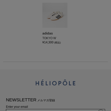
adidas
TOKYO W
¥14,300
(税込)
NEWSLETTER
メルマガ登録
Enter your email