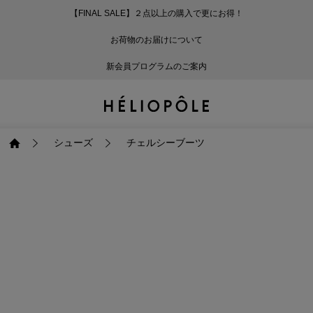
【FINAL SALE】２点以上の購入で更にお得！
戻る
戻る
戻る
戻る
戻る
戻る
戻る
戻る
戻る
戻る
戻る
戻る
戻る
戻る
戻る
戻る
戻る
戻る
戻る
戻る
戻る
お荷物のお届けについて
ログイン
ALL
ログイン
ALL
ジャケット・アウター
ALL
ALL（87）
ALL（586）
ALL（165）
ALL（86）
ALL（66）
ALL（59）
ALL（48）
ALL（116）
ALL（29）
ALL
ALL
ALL
ALL
ALL
ALL
新会員プログラムのご案内
新規会員登録
ジャケット・アウター
新規会員登録
ジャケット・アウター
トップス
ジャケット・アウター
コート（29）
Tシャツ・カットソー
パンツ（165）
スカート（86）
ワンピース（66）
サンダル（31）
トートバッグ（22）
傘（10）
ネックレス（9）
コート
Tシャツ・カットソ
サンダル
トートバッグ
傘
ネックレス
トップス
トップス
パンツ
トップス
ジャケット（32）
シャツ・ブラウス（1
パンプス（4）
ショルダーバッグ（
帽子（19）
ピアス・イヤリング
ジャケット
シャツ・ブラウス
パンプス
ショルダーバッグ
帽子
ピアス・イヤリング
シューズ
チェルシーブーツ
パンツ
パンツ
スカート
パンツ
ブルゾン（21）
ニット（164）
ブーツ（6）
かごバッグ（1）
ヘアアクセサリー（
その他アクセサリー
ブルゾン
ニット
ブーツ
かごバッグ
ヘアアクセサリー
その他アクセサリー
スカート
スカート
ワンピース
スカート
ダウンジャケット（
スウェット（9）
スニーカー（3）
その他バッグ（10）
スカーフ・ストール
ダウンジャケット
スウェット
スニーカー
その他バッグ
スカーフ・ストール
（41）
ワンピース
ワンピース
シューズ
ワンピース
フーディ（6）
バレエシューズ（8）
フーディ
バレエシューズ
ベルト
ベルト（11）
バッグ
バッグ
バッグ
シューズ
ベスト・ジレ（28）
レザーシューズ（1）
ベスト・ジレ
レザーシューズ
グローブ
グローブ（6）