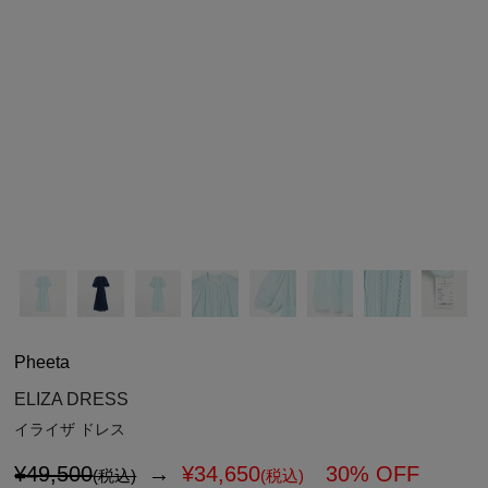
シューズ
シューズ
ファッション雑貨
バッグ
その他トップス（21
その他シューズ（2）
その他トップス
その他シューズ
ソックス・レッグウ
ソックス・レッグウェ
アクセサリー
アクセサリー
アクセサリー
ファッション雑貨
その他
その他（2）
ファッション雑貨
ファッション雑貨
アクセサリー
Pheeta
ELIZA DRESS
イライザ ドレス
¥49,500
→
¥
34,650
30% OFF
(税込)
(税込)