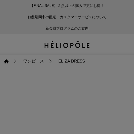
【FINAL SALE】２点以上の購入で更にお得！
戻る
戻る
戻る
戻る
戻る
戻る
戻る
戻る
戻る
戻る
戻る
戻る
戻る
戻る
戻る
戻る
戻る
戻る
戻る
戻る
戻る
お盆期間中の配送・カスタマーサービスについて
ログイン
ALL
ログイン
ALL
ジャケット・アウター
ALL
ALL（93）
ALL（601）
ALL（169）
ALL（90）
ALL（68）
ALL（59）
ALL（47）
ALL（116）
ALL（29）
ALL
ALL
ALL
ALL
ALL
ALL
新会員プログラムのご案内
新規会員登録
ジャケット・アウター
新規会員登録
ジャケット・アウター
トップス
ジャケット・アウター
コート（29）
Tシャツ・カットソー
パンツ（169）
スカート（90）
ワンピース（68）
サンダル（31）
トートバッグ（22）
傘（10）
ネックレス（9）
コート
Tシャツ・カットソ
サンダル
トートバッグ
傘
ネックレス
トップス
トップス
パンツ
トップス
ジャケット（34）
シャツ・ブラウス（1
パンプス（4）
ショルダーバッグ（
帽子（19）
ピアス・イヤリング
ジャケット
シャツ・ブラウス
パンプス
ショルダーバッグ
帽子
ピアス・イヤリング
ワンピース
ELIZA DRESS
パンツ
パンツ
スカート
パンツ
ブルゾン（25）
ニット（168）
ブーツ（6）
かごバッグ（1）
ヘアアクセサリー（
その他アクセサリー
ブルゾン
ニット
ブーツ
かごバッグ
ヘアアクセサリー
その他アクセサリー
スカート
スカート
ワンピース
スカート
ダウンジャケット（
スウェット（9）
スニーカー（3）
その他バッグ（9）
スカーフ・ストール
ダウンジャケット
スウェット
スニーカー
その他バッグ
スカーフ・ストール
（41）
ワンピース
ワンピース
シューズ
ワンピース
フーディ（6）
バレエシューズ（8）
フーディ
バレエシューズ
ベルト
ベルト（11）
バッグ
バッグ
バッグ
シューズ
ベスト・ジレ（30）
レザーシューズ（1）
ベスト・ジレ
レザーシューズ
グローブ
グローブ（6）