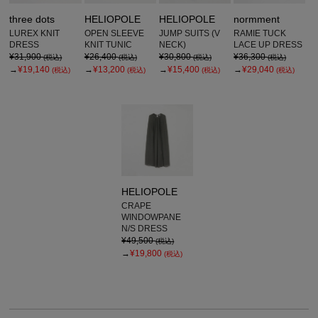
three dots
HELIOPOLE
HELIOPOLE
normment
LUREX KNIT
OPEN SLEEVE
JUMP SUITS (V
RAMIE TUCK
DRESS
KNIT TUNIC
NECK)
LACE UP DRESS
¥31,900
¥26,400
¥30,800
¥36,300
(税込)
(税込)
(税込)
(税込)
→
¥19,140
→
¥13,200
→
¥15,400
→
¥29,040
(税込)
(税込)
(税込)
(税込)
HELIOPOLE
CRAPE
WINDOWPANE
N/S DRESS
¥49,500
(税込)
→
¥19,800
(税込)