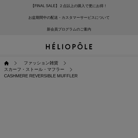
【FINAL SALE】２点以上の購入で更にお得！
戻る
戻る
戻る
戻る
戻る
戻る
戻る
戻る
戻る
戻る
戻る
戻る
戻る
戻る
戻る
戻る
戻る
戻る
戻る
戻る
戻る
お盆期間中の配送・カスタマーサービスについて
ログイン
ALL
ログイン
ALL
ジャケット・アウター
ALL
ALL（93）
ALL（601）
ALL（169）
ALL（90）
ALL（67）
ALL（59）
ALL（47）
ALL（116）
ALL（29）
ALL
ALL
ALL
ALL
ALL
ALL
新会員プログラムのご案内
新規会員登録
ジャケット・アウター
新規会員登録
ジャケット・アウター
トップス
ジャケット・アウター
コート（29）
Tシャツ・カットソー
パンツ（169）
スカート（90）
ワンピース（67）
サンダル（31）
トートバッグ（22）
傘（10）
ネックレス（9）
コート
Tシャツ・カットソ
サンダル
トートバッグ
傘
ネックレス
トップス
トップス
パンツ
トップス
ジャケット（34）
シャツ・ブラウス（1
パンプス（4）
ショルダーバッグ（
帽子（19）
ピアス・イヤリング
ジャケット
シャツ・ブラウス
パンプス
ショルダーバッグ
帽子
ピアス・イヤリング
ファッション雑貨
スカーフ・ストール・マフラー
CASHMERE REVERSIBLE MUFFLER
パンツ
パンツ
スカート
パンツ
ブルゾン（25）
ニット（168）
ブーツ（6）
かごバッグ（1）
ヘアアクセサリー（
その他アクセサリー
ブルゾン
ニット
ブーツ
かごバッグ
ヘアアクセサリー
その他アクセサリー
スカート
スカート
ワンピース
スカート
ダウンジャケット（
スウェット（9）
スニーカー（3）
その他バッグ（9）
スカーフ・ストール
ダウンジャケット
スウェット
スニーカー
その他バッグ
スカーフ・ストール
（41）
ワンピース
ワンピース
シューズ
ワンピース
フーディ（6）
バレエシューズ（8）
フーディ
バレエシューズ
ベルト
ベルト（11）
バッグ
バッグ
バッグ
シューズ
ベスト・ジレ（30）
レザーシューズ（1）
ベスト・ジレ
レザーシューズ
グローブ
グローブ（6）