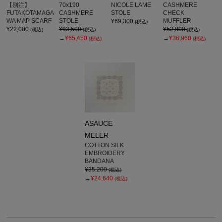
【別注】
70x190
NICOLE LAME
CASHMERE
FUTAKOTAMAGA
CASHMERE
STOLE
CHECK
WA MAP SCARF
STOLE
MUFFLER
¥69,300
(税込)
¥22,000
¥93,500
¥52,800
(税込)
(税込)
(税込)
→
¥65,450
→
¥36,960
(税込)
(税込)
ASAUCE
MELER
COTTON SILK
EMBROIDERY
BANDANA
¥35,200
(税込)
→
¥24,640
(税込)