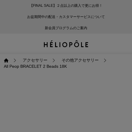
【FINAL SALE】２点以上の購入で更にお得！
戻る
戻る
戻る
戻る
戻る
戻る
戻る
戻る
戻る
戻る
戻る
戻る
戻る
戻る
戻る
戻る
戻る
戻る
戻る
戻る
戻る
お盆期間中の配送・カスタマーサービスについて
ログイン
ALL
ログイン
ALL
ジャケット・アウター
ALL
ALL（93）
ALL（601）
ALL（168）
ALL（89）
ALL（65）
ALL（59）
ALL（47）
ALL（115）
ALL（29）
ALL
ALL
ALL
ALL
ALL
ALL
新会員プログラムのご案内
新規会員登録
ジャケット・アウター
新規会員登録
ジャケット・アウター
トップス
ジャケット・アウター
コート（29）
Tシャツ・カットソー
パンツ（168）
スカート（89）
ワンピース（65）
サンダル（31）
トートバッグ（22）
傘（10）
ネックレス（9）
コート
Tシャツ・カットソ
サンダル
トートバッグ
傘
ネックレス
トップス
トップス
パンツ
トップス
ジャケット（34）
シャツ・ブラウス（1
パンプス（4）
ショルダーバッグ（
帽子（19）
ピアス・イヤリング
ジャケット
シャツ・ブラウス
パンプス
ショルダーバッグ
帽子
ピアス・イヤリング
アクセサリー
その他アクセサリー
All Peop BRACELET 2 Beads 18K
パンツ
パンツ
スカート
パンツ
ブルゾン（25）
ニット（168）
ブーツ（6）
かごバッグ（1）
ヘアアクセサリー（
その他アクセサリー
ブルゾン
ニット
ブーツ
かごバッグ
ヘアアクセサリー
その他アクセサリー
スカート
スカート
ワンピース
スカート
ダウンジャケット（
スウェット（9）
スニーカー（3）
その他バッグ（9）
スカーフ・ストール
ダウンジャケット
スウェット
スニーカー
その他バッグ
スカーフ・ストール
（41）
ワンピース
ワンピース
シューズ
ワンピース
フーディ（6）
バレエシューズ（8）
フーディ
バレエシューズ
ベルト
ベルト（10）
バッグ
バッグ
バッグ
シューズ
ベスト・ジレ（30）
レザーシューズ（1）
ベスト・ジレ
レザーシューズ
グローブ
グローブ（6）