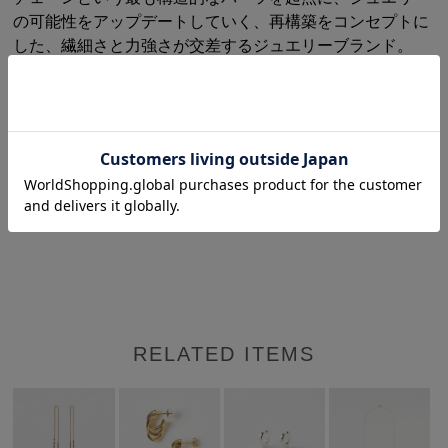
の可能性をアップデートしていく、再構築をコンセプトに
した、繊細さと力強さが交差するジュエリーブランド。
ブランド名は、ヘアパーマが分解と再結合を繰り返すプロ
セスから着想を得て名付けられました。チェーンを組み合
わせて新しい形を生み出していく、その反復の中から立ち
上がる、構造と感性の融合がクリエイティヴの核
にあります。” we ” には、作り手・身につける人・関わる
全ての人たちと共に、新しい美意識を紡いでいきたいとい
う意志が込められています。
RELATED ITEMS