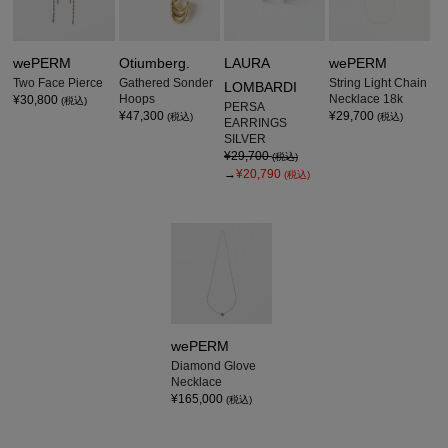
wePERM
Otiumberg.
LAURA
wePERM
Two Face Pierce
Gathered Sonder
String Light Chain
LOMBARDI
Hoops
Necklace 18k
¥30,800
(税込)
PERSA
¥47,300
¥29,700
(税込)
(税込)
EARRINGS
SILVER
¥29,700
(税込)
→
¥20,790
(税込)
wePERM
Diamond Glove
Necklace
¥165,000
(税込)