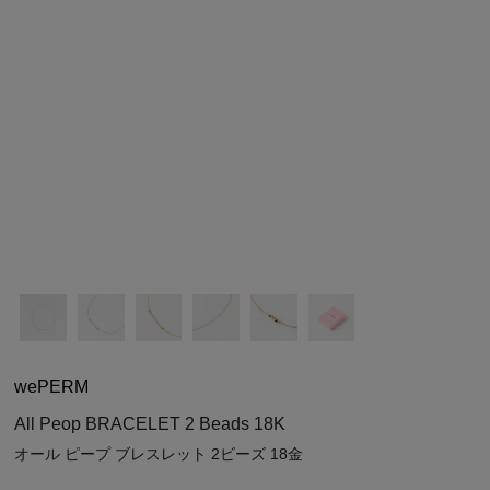
シューズ
シューズ
ファッション雑貨
バッグ
その他トップス（21
その他シューズ（2）
その他トップス
その他シューズ
ソックス・レッグウ
ソックス・レッグウェ
アクセサリー
アクセサリー
アクセサリー
ファッション雑貨
その他
その他（2）
ファッション雑貨
ファッション雑貨
アクセサリー
wePERM
All Peop BRACELET 2 Beads 18K
オール ピープ ブレスレット 2ビーズ 18金