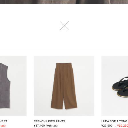
VEST
FRENCH LINEN PANTS
LUDA SOFIA TONG
tax)
¥37,400 (with tax)
¥27,500
→ ¥19,250 