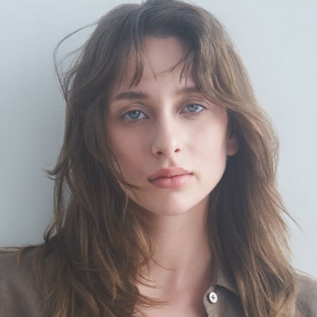
）
ェア
ア（22）