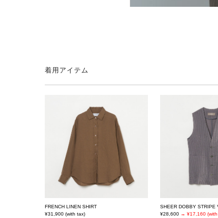
着用アイテム
FRENCH LINEN SHIRT
SHEER DOBBY STRIPE 
¥31,900 (with tax)
¥28,600
→ ¥17,160 (with 