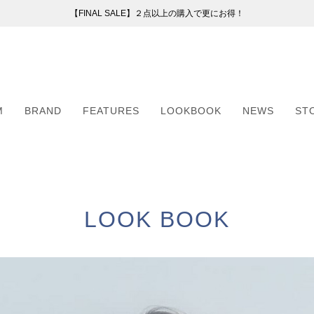
【FINAL SALE】２点以上の購入で更にお得！
【FINAL SALE】２点以上の購入で更にお得！
お荷物のお届けについて
新会員プログラムのご案内
（255）
ー
M
BRAND
FEATURES
LOOKBOOK
NEWS
ST
41）
8）
（6）
M
BRAND
FEATURES
LOOKBOOK
NEWS
ST
2）
（6）
LOOK BOOK
5）
・マフラー
・マフラー