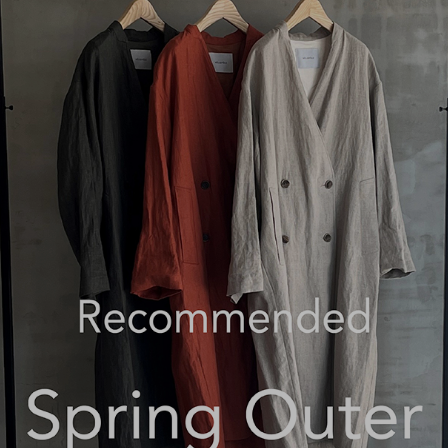
）
ェア
ア（22）