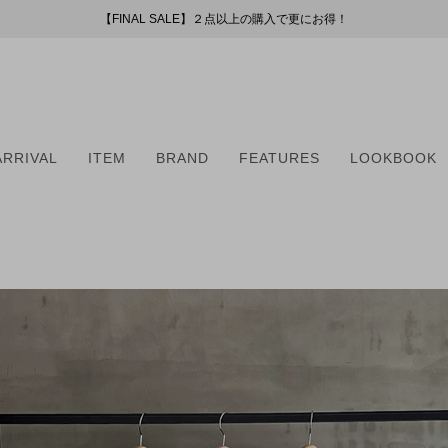
【FINAL SALE】２点以上の購入で更にお得！
【FINAL SALE】２点以上の購入で更にお得！
お盆期間中の配送・カスタマーサービスについて
新会員プログラムのご案内
（254）
ー
ARRIVAL
ITEM
BRAND
FEATURES
LOOKBOOK
51）
8）
（6）
ARRIVAL
ITEM
BRAND
FEATURES
LOOKBOOK
2）
（6）
5）
・マフラー
・マフラー