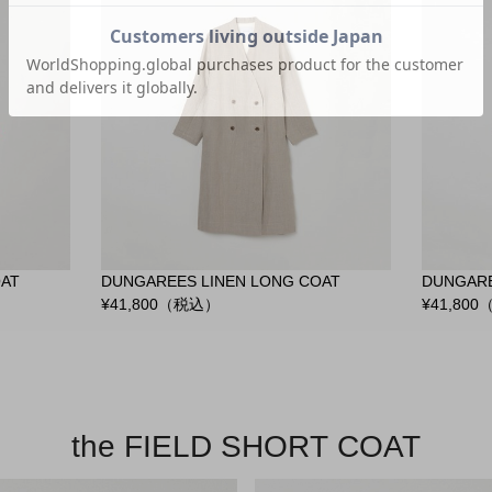
OAT
DUNGAREES LINEN LONG COAT
DUNGARE
¥
41,800
（税込）
¥
41,800
the FIELD SHORT COAT