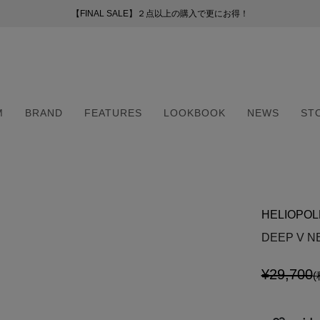
【FINAL SALE】２点以上の購入で更にお得！
【FINAL SALE】２点以上の購入で更にお得！
お荷物のお届けについて
新会員プログラムのご案内
（255）
ー
M
BRAND
FEATURES
LOOKBOOK
NEWS
ST
41）
8）
（6）
M
BRAND
FEATURES
LOOKBOOK
NEWS
ST
2）
（6）
HELIOPOL
5）
・マフラー
・マフラー
DEEP V N
¥29,700
(