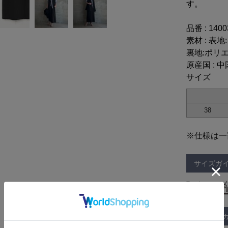
す。
品番 : 140
素材 : 表
裏地:ポリエ
原産国 : 中
サイズ
38
※仕様は一
サイズガ
取り扱い：
お手入れ