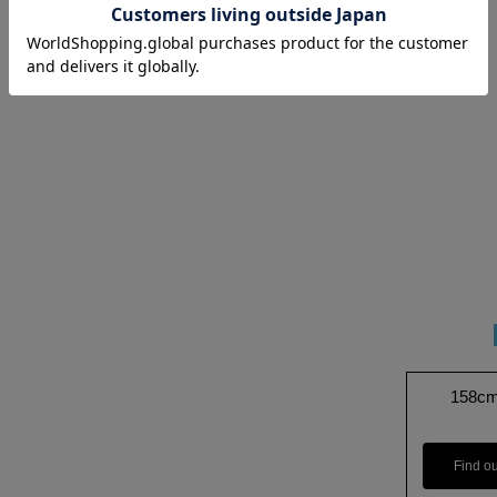
158c
Find o