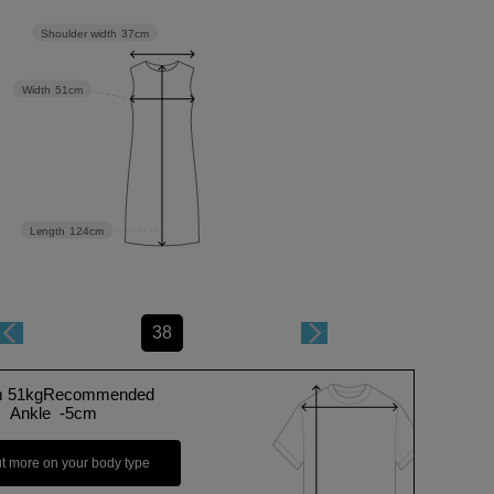
Shoulder width
37cm
Width
51cm
Length
124cm
38
m 51kgRecommended
Ankle -5cm
ut more on your body type