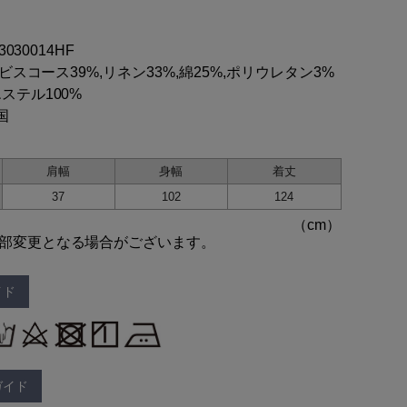
03030014HF
地:ビスコース39%,リネン33%,綿25%,ポリウレタン3%
ステル100%
国
肩幅
身幅
着丈
37
102
124
部変更となる場合がございます。
イド
ガイド