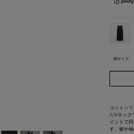
）
ェア
ア（22）
38サイズ
コットンリ
たVネック
イントで同
す。裾や袖