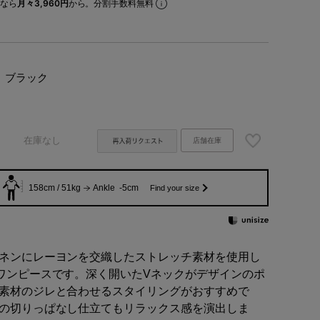
なら
月々3,960円
から。分割手数料無料
ブラック
在庫なし
店舗在庫
158cm / 51kg
Ankle -5cm
Find your size
ネンにレーヨンを交織したストレッチ素材を使用し
ワンピースです。深く開いたVネックがデザインのポ
素材のジレと合わせるスタイリングがおすすめで
の切りっぱなし仕立てもリラックス感を演出しま