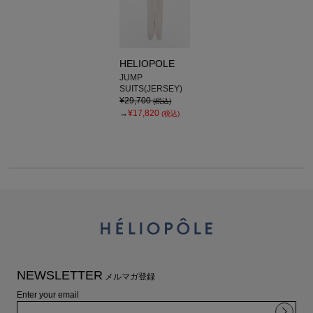
HELIOPOLE
JUMP
SUITS(JERSEY)
¥29,700
(税込)
→
¥17,820
(税込)
NEWSLETTER
メルマガ登録
Enter your email