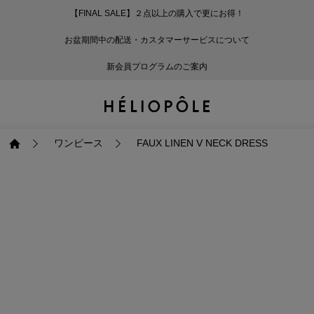
【FINAL SALE】２点以上の購入で更にお得！
戻る
戻る
戻る
戻る
戻る
戻る
戻る
戻る
戻る
戻る
戻る
戻る
戻る
戻る
戻る
戻る
戻る
戻る
戻る
戻る
戻る
お盆期間中の配送・カスタマーサービスについて
ログイン
ALL
ログイン
ALL
ジャケット・アウター
ALL
ALL（93）
ALL（601）
ALL（168）
ALL（89）
ALL（65）
ALL（59）
ALL（47）
ALL（115）
ALL（29）
ALL
ALL
ALL
ALL
ALL
ALL
新会員プログラムのご案内
新規会員登録
ジャケット・アウター
新規会員登録
ジャケット・アウター
トップス
ジャケット・アウター
コート（29）
Tシャツ・カットソー
パンツ（168）
スカート（89）
ワンピース（65）
サンダル（31）
トートバッグ（22）
傘（10）
ネックレス（9）
コート
Tシャツ・カットソ
サンダル
トートバッグ
傘
ネックレス
トップス
トップス
パンツ
トップス
ジャケット（34）
シャツ・ブラウス（1
パンプス（4）
ショルダーバッグ（
帽子（19）
ピアス・イヤリング
ジャケット
シャツ・ブラウス
パンプス
ショルダーバッグ
帽子
ピアス・イヤリング
ワンピース
FAUX LINEN V NECK DRESS
パンツ
パンツ
スカート
パンツ
ブルゾン（25）
ニット（168）
ブーツ（6）
かごバッグ（1）
ヘアアクセサリー（
その他アクセサリー
ブルゾン
ニット
ブーツ
かごバッグ
ヘアアクセサリー
その他アクセサリー
スカート
スカート
ワンピース
スカート
ダウンジャケット（
スウェット（9）
スニーカー（3）
その他バッグ（9）
スカーフ・ストール
ダウンジャケット
スウェット
スニーカー
その他バッグ
スカーフ・ストール
（41）
ワンピース
ワンピース
シューズ
ワンピース
フーディ（6）
バレエシューズ（8）
フーディ
バレエシューズ
ベルト
ベルト（10）
バッグ
バッグ
バッグ
シューズ
ベスト・ジレ（30）
レザーシューズ（1）
ベスト・ジレ
レザーシューズ
グローブ
グローブ（6）