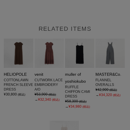
RELATED ITEMS
HELIOPOLE
venit
muller of
MASTER&Co.
COTTONLAWN
CUTWORK LACE
FLANNEL
yoshiokubo
FRENCH SLEEVE
EMBROIDERY
OVERALLS
RUFFLE
DRESS
A/O
¥42,900
(税込)
CHIFFON CAMI
¥30,800
¥53,900
(税込)
(税込)
→
¥34,320
(税込)
DRESS
→
¥32,340
(税込)
¥58,300
(税込)
→
¥34,980
(税込)