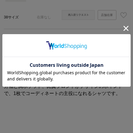
店舗在庫
38サイズ
在庫なし
商品説明
サイズ・詳細
太めのビッグスリーブのシャツです。
白はドライタッチが特徴のサッカー生地、ネイビーストラ
イプはハリ感のあるタイプライター素材です。大き目の七
分袖と胸ポケット、比翼フロントがデザインのポイント
で、1枚でコーディネートの主役になれるシャツです。