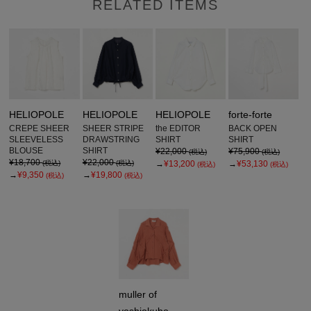
RELATED ITEMS
HELIOPOLE
HELIOPOLE
HELIOPOLE
forte-forte
CREPE SHEER
SHEER STRIPE
the EDITOR
BACK OPEN
SLEEVELESS
DRAWSTRING
SHIRT
SHIRT
BLOUSE
SHIRT
¥22,000
¥75,900
(税込)
(税込)
¥18,700
¥22,000
(税込)
(税込)
→
¥13,200
→
¥53,130
(税込)
(税込)
→
¥9,350
→
¥19,800
(税込)
(税込)
muller of
yoshiokubo