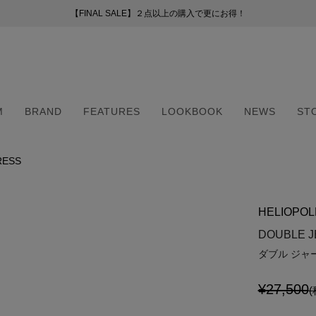
【FINAL SALE】２点以上の購入で更にお得！
【FINAL SALE】２点以上の購入で更にお得！
お荷物のお届けについて
新会員プログラムのご案内
（255）
ー
M
BRAND
FEATURES
LOOKBOOK
NEWS
ST
41）
8）
（6）
RESS
M
BRAND
FEATURES
LOOKBOOK
NEWS
ST
2）
（6）
HELIOPOL
5）
・マフラー
・マフラー
DOUBLE J
ダブル ジャ
¥27,500
(