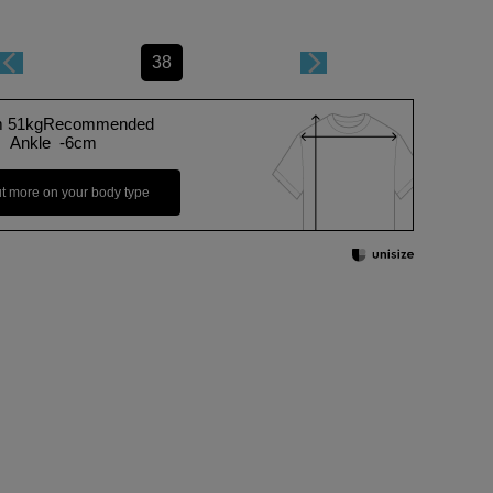
38
m 51kgRecommended
Ankle -6cm
ut more on your body type