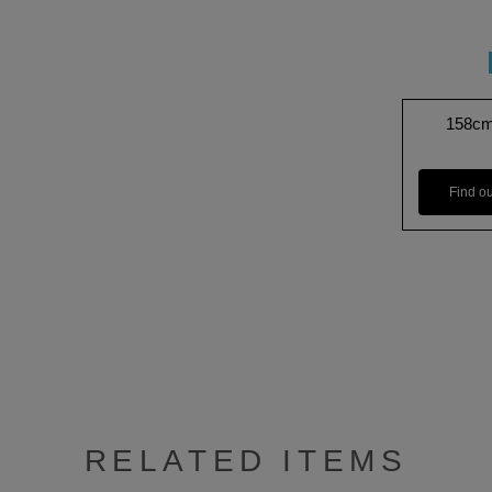
158c
Find o
RELATED ITEMS