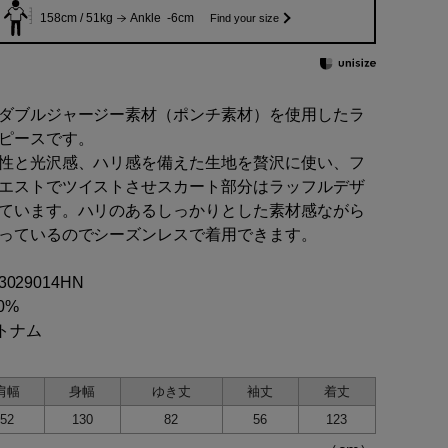
158cm / 51kg
Ankle -6cm
Find your size
ダブルジャージー素材（ポンチ素材）を使用したラ
ピースです。
性と光沢感、ハリ感を備えた生地を贅沢に使い、フ
エストでツイストさせスカート部分はラッフルデザ
ています。ハリのあるしっかりとした素材感ながら
っているのでシーズンレスで着用できます。
03029014HN
0%
ベトナム
肩幅
身幅
ゆき丈
袖丈
着丈
52
130
82
56
123