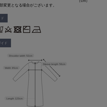
部変更となる場合がございます。
イド
ガイド
Shoulder width
52cm
Sleeve length
56cm
Width
65cm
Length
123cm