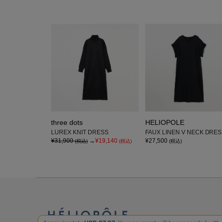
three dots
HELIOPOLE
LUREX KNIT DRESS
FAUX LINEN V NECK DRE
¥31,900
→
¥19,140
¥27,500
(税込)
(税込)
(税込)