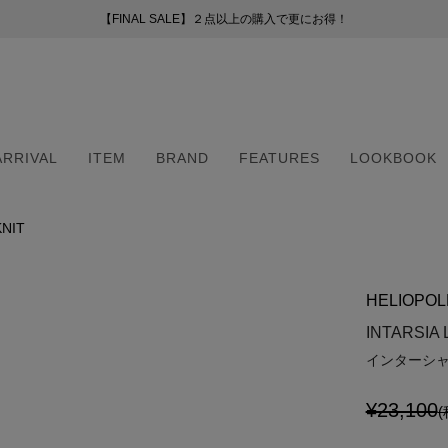
【FINAL SALE】２点以上の購入で更にお得！
【FINAL SALE】２点以上の購入で更にお得！
お盆期間中の配送・カスタマーサービスについて
新会員プログラムのご案内
（254）
ー
ARRIVAL
ITEM
BRAND
FEATURES
LOOKBOOK
50）
8）
（6）
KNIT
ARRIVAL
ITEM
BRAND
FEATURES
LOOKBOOK
2）
（6）
HELIOPOL
5）
・マフラー
・マフラー
INTARSIA 
インターシャ
¥23,100
(