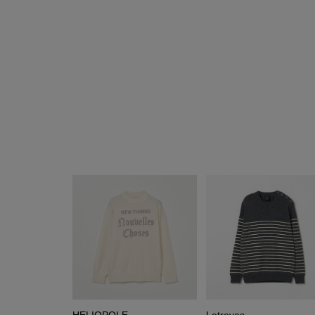
HELIOPOLE
Letroyes