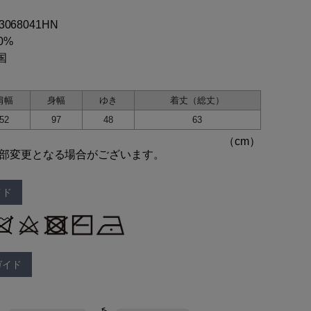
03068041HN
0%
国
肩幅
身幅
ゆき
着丈（総丈）
52
97
48
63
部変更となる場合がございます。
イド
ガイド