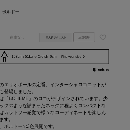
ボルドー
在庫なし
店舗在庫
158cm / 51kg
Crotch 0cm
Find your size
のエリオポールの定番、インターシャロゴニットが
も登場しました。
は「BOHEME」のロゴがデザインされています。少
ックのような詰まったネックに程よくコンパクトな
はカットソー感覚で様々なコーディネートを楽しん
ます。
、ボルドーの3色展開です。