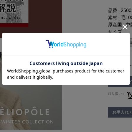
品番 : 250
素材 : 毛10
原産国 : 中
サイズ
38
※仕様は一
サイズガ
取り扱い：
お手入れ