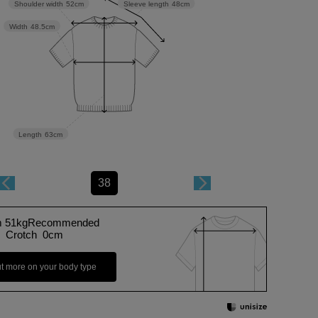
Sleeve length
48cm
Shoulder width
52cm
Width
48.5cm
Length
63cm
38
m 51kgRecommended
Crotch 0cm
ut more on your body type