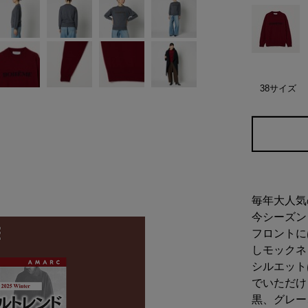
38サイズ
毎年大人気
今シーズン
フロントに
しモックネ
シルエット
でいただけ
黒、グレー