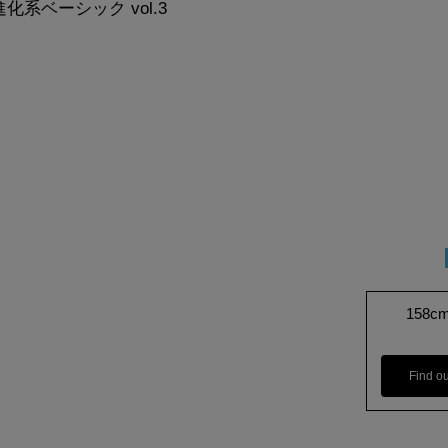
系ベーシック vol.3
158c
Find o