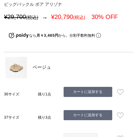
ビッグバックル ボア アリゾナ
¥29,700
→
¥
20,790
30% OFF
(税込)
(税込)
なら
月々3,465円
から。分割手数料無料
ベージュ
カートに追加する
36サイズ
残り1点
カートに追加する
37サイズ
残り3点