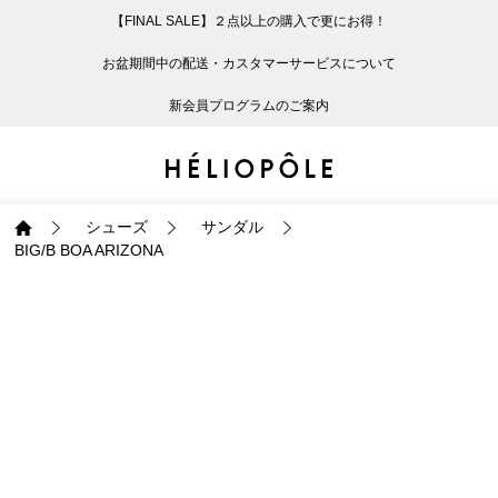
【FINAL SALE】２点以上の購入で更にお得！
戻る
戻る
戻る
戻る
戻る
戻る
戻る
戻る
戻る
戻る
戻る
戻る
戻る
戻る
戻る
戻る
戻る
戻る
戻る
戻る
戻る
お盆期間中の配送・カスタマーサービスについて
ログイン
ALL
ログイン
ALL
ジャケット・アウター
ALL
ALL（87）
ALL（603）
ALL（171）
ALL（89）
ALL（64）
ALL（59）
ALL（49）
ALL（117）
ALL（29）
ALL
ALL
ALL
ALL
ALL
ALL
新会員プログラムのご案内
新規会員登録
ジャケット・アウター
新規会員登録
ジャケット・アウター
トップス
ジャケット・アウター
コート（29）
Tシャツ・カットソー
パンツ（171）
スカート（89）
ワンピース（64）
サンダル（31）
トートバッグ（22）
傘（10）
ネックレス（9）
コート
Tシャツ・カットソ
サンダル
トートバッグ
傘
ネックレス
トップス
トップス
パンツ
トップス
ジャケット（31）
シャツ・ブラウス（1
パンプス（4）
ショルダーバッグ（
帽子（19）
ピアス・イヤリング
ジャケット
シャツ・ブラウス
パンプス
ショルダーバッグ
帽子
ピアス・イヤリング
シューズ
サンダル
BIG/B BOA ARIZONA
パンツ
パンツ
スカート
パンツ
ブルゾン（22）
ニット（168）
ブーツ（6）
かごバッグ（1）
ヘアアクセサリー（
その他アクセサリー
ブルゾン
ニット
ブーツ
かごバッグ
ヘアアクセサリー
その他アクセサリー
スカート
スカート
ワンピース
スカート
ダウンジャケット（
スウェット（9）
スニーカー（3）
その他バッグ（9）
スカーフ・ストール
ダウンジャケット
スウェット
スニーカー
その他バッグ
スカーフ・ストール
（41）
ワンピース
ワンピース
シューズ
ワンピース
フーディ（6）
バレエシューズ（8）
フーディ
バレエシューズ
ベルト
ベルト（12）
バッグ
バッグ
バッグ
シューズ
ベスト・ジレ（30）
レザーシューズ（1）
ベスト・ジレ
レザーシューズ
グローブ
グローブ（6）