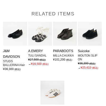
RELATED ITEMS
J&M
A.EMERY
PARABOOTS
Suicoke
TULI SANDAL
MILLA CHUKKA
MOUTON SLIP
DAVIDSON
ON
¥27,500
¥101,200
(税込)
(税込)
STUDS
¥36,300
→
¥16,500
(税込)
(税込)
BALLERINA Hair
→
¥25,410
(税込)
¥36,300
(税込)