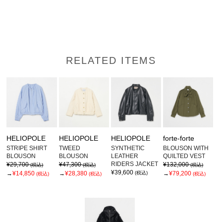
RELATED ITEMS
HELIOPOLE
HELIOPOLE
HELIOPOLE
forte-forte
STRIPE SHIRT
TWEED
SYNTHETIC
BLOUSON WITH
BLOUSON
BLOUSON
LEATHER
QUILTED VEST
RIDERS JACKET
¥29,700
¥47,300
¥132,000
(税込)
(税込)
(税込)
¥39,600
→
¥14,850
→
¥28,380
(税込)
→
¥79,200
(税込)
(税込)
(税込)