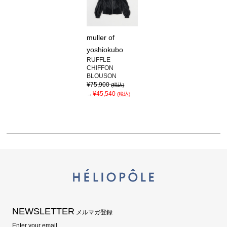
muller of
yoshiokubo
RUFFLE
CHIFFON
BLOUSON
¥75,900
(税込)
→
¥45,540
(税込)
NEWSLETTER
メルマガ登録
Enter your email