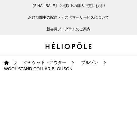
【FINAL SALE】２点以上の購入で更にお得！
戻る
戻る
戻る
戻る
戻る
戻る
戻る
戻る
戻る
戻る
戻る
戻る
戻る
戻る
戻る
戻る
戻る
戻る
戻る
戻る
戻る
お盆期間中の配送・カスタマーサービスについて
ログイン
ALL
ログイン
ALL
ジャケット・アウター
ALL
ALL（93）
ALL（601）
ALL（168）
ALL（89）
ALL（65）
ALL（59）
ALL（47）
ALL（115）
ALL（29）
ALL
ALL
ALL
ALL
ALL
ALL
新会員プログラムのご案内
新規会員登録
ジャケット・アウター
新規会員登録
ジャケット・アウター
トップス
ジャケット・アウター
コート（29）
Tシャツ・カットソー
パンツ（168）
スカート（89）
ワンピース（65）
サンダル（31）
トートバッグ（22）
傘（10）
ネックレス（9）
コート
Tシャツ・カットソ
サンダル
トートバッグ
傘
ネックレス
トップス
トップス
パンツ
トップス
ジャケット（34）
シャツ・ブラウス（1
パンプス（4）
ショルダーバッグ（
帽子（19）
ピアス・イヤリング
ジャケット
シャツ・ブラウス
パンプス
ショルダーバッグ
帽子
ピアス・イヤリング
ジャケット・アウター
ブルゾン
WOOL STAND COLLAR BLOUSON
パンツ
パンツ
スカート
パンツ
ブルゾン（25）
ニット（168）
ブーツ（6）
かごバッグ（1）
ヘアアクセサリー（
その他アクセサリー
ブルゾン
ニット
ブーツ
かごバッグ
ヘアアクセサリー
その他アクセサリー
スカート
スカート
ワンピース
スカート
ダウンジャケット（
スウェット（9）
スニーカー（3）
その他バッグ（9）
スカーフ・ストール
ダウンジャケット
スウェット
スニーカー
その他バッグ
スカーフ・ストール
（41）
ワンピース
ワンピース
シューズ
ワンピース
フーディ（6）
バレエシューズ（8）
フーディ
バレエシューズ
ベルト
ベルト（10）
バッグ
バッグ
バッグ
シューズ
ベスト・ジレ（30）
レザーシューズ（1）
ベスト・ジレ
レザーシューズ
グローブ
グローブ（6）