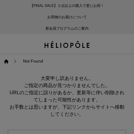
【FINAL SALE】２点以上の購入で更にお得！
戻る
戻る
戻る
戻る
戻る
戻る
戻る
戻る
戻る
戻る
戻る
戻る
戻る
戻る
戻る
戻る
戻る
戻る
戻る
戻る
戻る
お荷物のお届けについて
ログイン
ALL
ログイン
ALL
ジャケット・アウター
ALL
ALL（87）
ALL（586）
ALL（165）
ALL（86）
ALL（66）
ALL（59）
ALL（48）
ALL（116）
ALL（29）
ALL
ALL
ALL
ALL
ALL
ALL
新会員プログラムのご案内
新規会員登録
ジャケット・アウター
新規会員登録
ジャケット・アウター
トップス
ジャケット・アウター
コート（29）
Tシャツ・カットソー
パンツ（165）
スカート（86）
ワンピース（66）
サンダル（31）
トートバッグ（22）
傘（10）
ネックレス（9）
コート
Tシャツ・カットソ
サンダル
トートバッグ
傘
ネックレス
トップス
トップス
パンツ
トップス
ジャケット（32）
シャツ・ブラウス（1
パンプス（4）
ショルダーバッグ（
帽子（19）
ピアス・イヤリング
ジャケット
シャツ・ブラウス
パンプス
ショルダーバッグ
帽子
ピアス・イヤリング
Not Found
パンツ
パンツ
スカート
パンツ
ブルゾン（21）
ニット（164）
ブーツ（6）
かごバッグ（1）
ヘアアクセサリー（
その他アクセサリー
ブルゾン
ニット
ブーツ
かごバッグ
ヘアアクセサリー
その他アクセサリー
大変申し訳ありません。
ご指定の商品が見つかりませんでした。
スカート
スカート
ワンピース
スカート
ダウンジャケット（
スウェット（9）
スニーカー（3）
その他バッグ（10）
スカーフ・ストール
ダウンジャケット
スウェット
スニーカー
その他バッグ
スカーフ・ストール
URLのご指定に誤りがあるか、更新等に伴い削除され
（41）
てしまった可能性があります。
お手数とは思いますが、下記リンクからサイトへ移動
ワンピース
ワンピース
シューズ
ワンピース
フーディ（6）
バレエシューズ（8）
フーディ
バレエシューズ
ベルト
してください。
ベルト（11）
バッグ
バッグ
バッグ
シューズ
ベスト・ジレ（28）
レザーシューズ（1）
ベスト・ジレ
レザーシューズ
グローブ
グローブ（6）