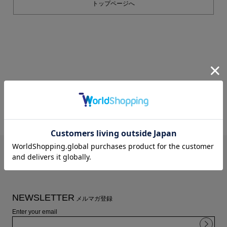
トップページへ
シューズ
シューズ
ファッション雑貨
バッグ
その他トップス（21
その他シューズ（2）
その他トップス
その他シューズ
ソックス・レッグウ
ソックス・レッグウェ
アクセサリー
アクセサリー
アクセサリー
ファッション雑貨
その他
その他（2）
ファッション雑貨
ファッション雑貨
アクセサリー
NEWSLETTER
メルマガ登録
Enter your email