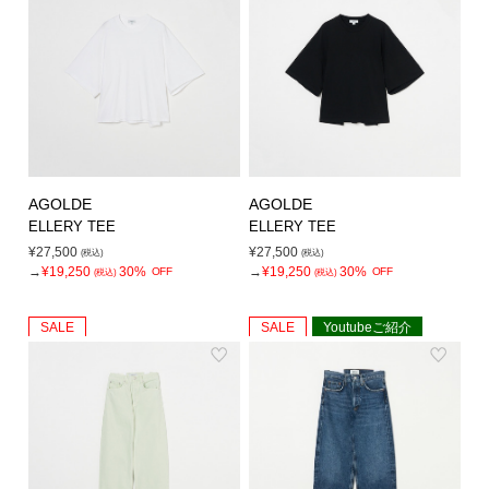
シューズ
シューズ
ファッション雑貨
バッグ
その他トップス（21
その他シューズ（2）
その他トップス
その他シューズ
ソックス・レッグウ
ソックス・レッグウェ
アクセサリー
アクセサリー
アクセサリー
ファッション雑貨
その他
その他（2）
ファッション雑貨
ファッション雑貨
アクセサリー
AGOLDE
AGOLDE
ELLERY TEE
ELLERY TEE
¥27,500
¥27,500
(税込)
(税込)
→
¥19,250
30%
→
¥19,250
30%
OFF
OFF
(税込)
(税込)
SALE
SALE
Youtubeご紹介