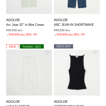
AGOLDE
AGOLDE
Arc Jean 32" In Mint Cream
ARC JEAN IN SHORTWAVE
¥49,500
¥49,500
(税込)
(税込)
→
¥34,650
30%
→
¥34,650
30%
OFF
OFF
(税込)
(税込)
SOLD OUT
SALE
Youtubeご紹介
AGOLDE
AGOLDE