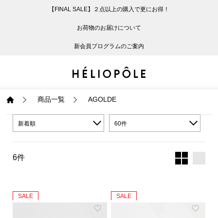
【FINAL SALE】２点以上の購入で更にお得！
戻る
戻る
戻る
戻る
戻る
戻る
戻る
戻る
戻る
戻る
戻る
戻る
戻る
戻る
戻る
戻る
戻る
戻る
戻る
戻る
戻る
お荷物のお届けについて
ログイン
ALL
ログイン
ALL
ジャケット・アウター
ALL
ALL（93）
ALL（597）
ALL（169）
ALL（90）
ALL（66）
ALL（59）
ALL（47）
ALL（116）
ALL（29）
ALL
ALL
ALL
ALL
ALL
ALL
新会員プログラムのご案内
新規会員登録
ジャケット・アウター
新規会員登録
ジャケット・アウター
トップス
ジャケット・アウター
コート（29）
Tシャツ・カットソー
パンツ（169）
スカート（90）
ワンピース（66）
サンダル（31）
トートバッグ（22）
傘（10）
ネックレス（9）
コート
Tシャツ・カットソ
サンダル
トートバッグ
傘
ネックレス
トップス
トップス
パンツ
トップス
ジャケット（34）
シャツ・ブラウス（1
パンプス（4）
ショルダーバッグ（
帽子（19）
ピアス・イヤリング
ジャケット
シャツ・ブラウス
パンプス
ショルダーバッグ
帽子
ピアス・イヤリング
商品一覧
AGOLDE
パンツ
パンツ
スカート
パンツ
ブルゾン（25）
ニット（166）
ブーツ（6）
かごバッグ（1）
ヘアアクセサリー（
その他アクセサリー
ブルゾン
ニット
ブーツ
かごバッグ
ヘアアクセサリー
その他アクセサリー
新着順
60件
スカート
スカート
ワンピース
スカート
ダウンジャケット（
スウェット（9）
スニーカー（3）
その他バッグ（9）
スカーフ・ストール
ダウンジャケット
スウェット
スニーカー
その他バッグ
スカーフ・ストール
6件
（41）
ワンピース
ワンピース
シューズ
ワンピース
フーディ（6）
バレエシューズ（8）
フーディ
バレエシューズ
ベルト
ベルト（11）
SALE
SALE
バッグ
バッグ
バッグ
シューズ
ベスト・ジレ（30）
レザーシューズ（1）
ベスト・ジレ
レザーシューズ
グローブ
グローブ（6）